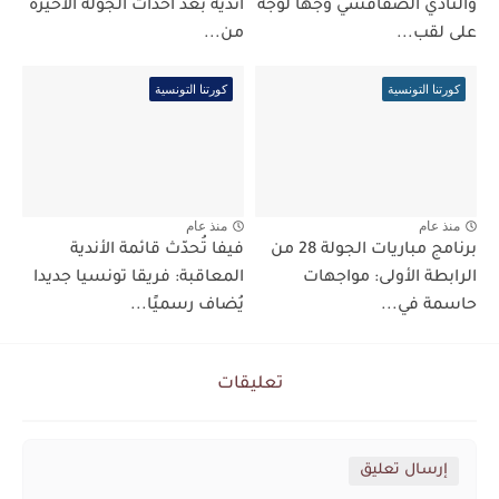
والنادي الصفاقسي وجهاً لوجه
أندية بعد أحداث الجولة الأخيرة
على لقب...
من...
كورتنا التونسية
كورتنا التونسية
منذ عام
منذ عام
برنامج مباريات الجولة 28 من
فيفا تُحدّث قائمة الأندية
الرابطة الأولى: مواجهات
المعاقبة: فريقا تونسيا جديدا
حاسمة في...
يُضاف رسميًا...
تعليقات
إرسال تعليق