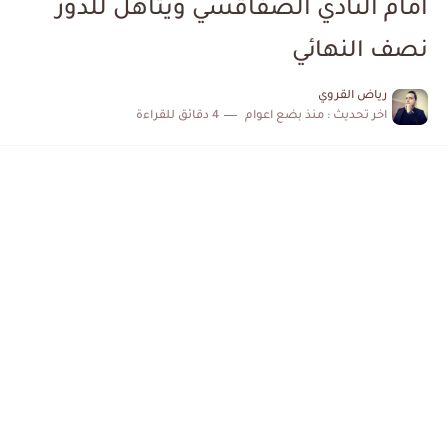
امام النادي الصفاقسي ويتأهل للدور
كابتن مانشستر يونايتد يدعم حنبعل المجبري
نصف النهائي
رياض القروي
اخر تحديث :
منذ بضع اعوام
4 دقائق للقراءة