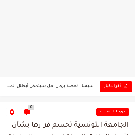
تونس - البرازيل: التشكيلة الاقرب لنسور قرطاج والقنوات الناقلة للمباراة
توقعات الذكاء الاصطناعي بسيناريو والنتيجة النهائية لمباراة الترجي وفلامنغو
سيمبا - نهضة بركان: هل سيتمكن أبطال المغرب من الحفاظ...
أخر الاخبار
كريستال بالاس - مانشستر سيتي: هل نشهد المفاجأة في كأس...
0
البرنامج الكامل لنهائي البطولة بين الاتحاد المنستيري والنادي الإفريقي
كورتنا التونسية
عرض قطري يُغري ادارة النادي الإفريقي للتخلي عن موهبتها
الجامعة التونسية تحسم قرارها بشأن
المدرب التونسي المتألق معين الشعباني يكشف عن اهدافه المستقبلية