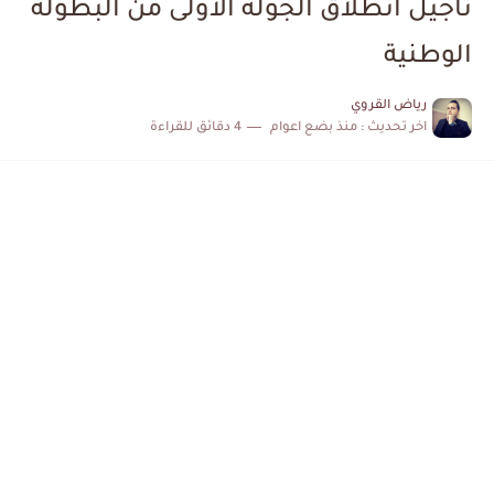
تأجيل انطلاق الجولة الاولى من البطولة
الكشف عن البرنامج الكامل لمباريات المنتخب التونسي خلال شهر جوان
الوطنية
إصابة محمد أمين بن عمر بعد اعتداء في سوسة والأمن...
رياض القروي
اخر تحديث :
منذ بضع اعوام
4 دقائق للقراءة
كابتن مانشستر يونايتد يدعم حنبعل المجبري