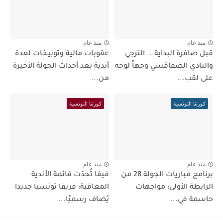
منذ عام
منذ عام
قبل صافرة البداية... الترجي
عقوبات مالية وتوبيخات لعدة
والنادي الصفاقسي وجهاً لوجه
أندية بعد أحداث الجولة الأخيرة
على لقب...
من...
كورتنا التونسية
كورتنا التونسية
منذ عام
منذ عام
برنامج مباريات الجولة 28 من
فيفا تُحدّث قائمة الأندية
الرابطة الأولى: مواجهات
المعاقبة: فريقا تونسيا جديدا
حاسمة في...
يُضاف رسميًا...