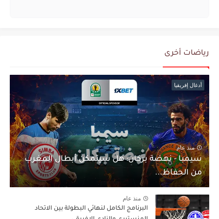
رياضات أخرى
أدغال إفريقيا
منذ عام
سيمبا - نهضة بركان: هل سيتمكن أبطال المغرب
من الحفاظ...
منذ عام
البرنامج الكامل لنهائي البطولة بين الاتحاد