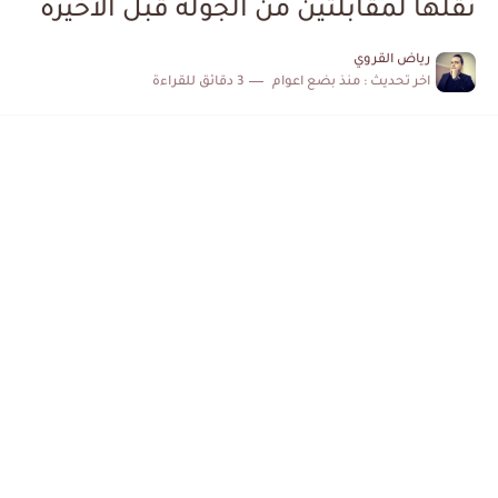
نقلها لمقابلتين من الجولة قبل الاخيرة
الكشف عن البرنامج الكامل لمباريات المنتخب التونسي خلال شهر جوان
رياض القروي
اخر تحديث :
منذ بضع اعوام
3 دقائق للقراءة
إصابة محمد أمين بن عمر بعد اعتداء في سوسة والأمن...
كابتن مانشستر يونايتد يدعم حنبعل المجبري