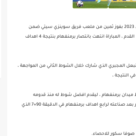
عاد نادي برمنغهام سيتي اليوم السبت 4 فيفري 2023 بفوز ثمين من ملعب فريق سوينزي سيتي ضمن
منافسات دوري التشمبيونشيب الانجليزي لكرة القدم ، المباراة انتهت بانتصار برمنغهام بنتيجة 4 اهداف
نبعل المجبري الذي شارك خلال الشوط الثاني من المواجهة ،
ي النتيجة ،
 ميدان برمنغهام ، ليقدم افضل شوط له منذ قدومه
لبرمنغهام ، صاحب ال20 عام قاد فريقه للانتصار بعد صناعته لرابع اهداف برمنغهام في الدقيقة 90+7 الذي