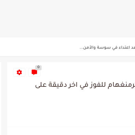
ي الإفريقي للتخلي عن موهبتها
عين الشعباني يكشف عن اهدافه المستقبلية
لمباريات المنتخب التونسي خلال شهر جوان
د اعتداء في سوسة والأمن...
م حنبعل المجبري
0
منغهام للفوز في اخر دقيقة على