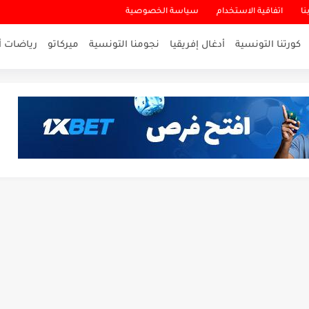
نا
اتفاقية الاستخدام
سياسة الخصوصية
كورتنا التونسية
أدغال إفريقيا
نجومنا التونسية
ميركاتو
رياضات أ
لاقرب لنسور قرطاج والقنوات الناقلة للمباراة
ناريو والنتيجة النهائية لمباراة الترجي وفلامنغو
تمكن أبطال المغرب من الحفاظ...
سيتي: هل نشهد المفاجأة في كأس...
لة بين الاتحاد المنستيري والنادي الإفريقي