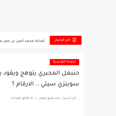
عرض قطري يُغري ادارة الناد
المدرب التونسي المتألق م
الكشف عن البرنامج الكامل 
إصابة محمد أمين بن عمر بع
أخر الاخبار
كابتن مانشستر يونايتد يدع
نجومنا التونسية
حنبعل المجبري يتوهج ويقود بر
سوينزي سيتي .. الارقام ؟
.
اخر تحديث :
منذ بضع اعوام
4 دقائق للقراءة