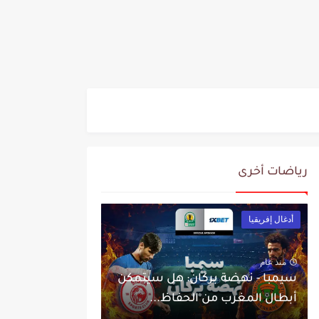
رياضات أخرى
أدغال إفريقيا
منذ عام
سيمبا - نهضة بركان: هل سيتمكن
أبطال المغرب من الحفاظ...