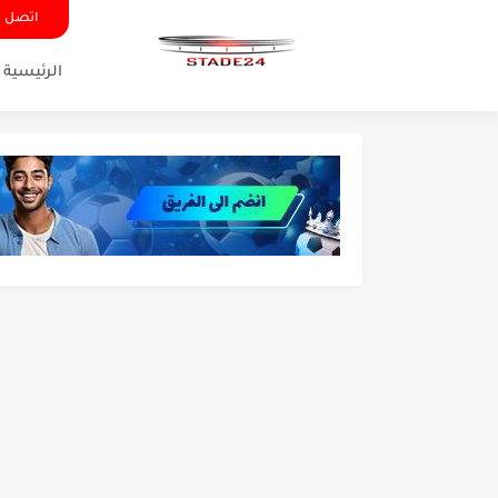
اتصل ب
الرئيسية
تونس - البرازيل: التشكيلة ا
توقعات الذكاء الاصطناعي بسي
سيمبا - نهضة بركان: هل سي
كريستال بالاس - مانشستر 
البرنامج الكامل لنهائي البطو