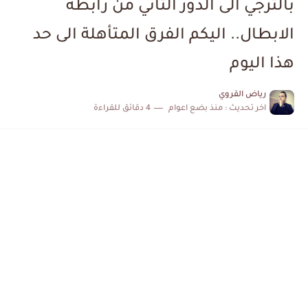
بالترجي الى الدور الثاني من رابطة
الكشف عن البرنامج الكامل لمباريات المنتخب التونسي خلال شهر جوان
الابطال.. اليكم الفرق المتأهلة الى حد
إصابة محمد أمين بن عمر بعد اعتداء في سوسة والأمن...
هذا اليوم
كابتن مانشستر يونايتد يدعم حنبعل المجبري
رياض القروي
اخر تحديث :
منذ بضع اعوام
4 دقائق للقراءة