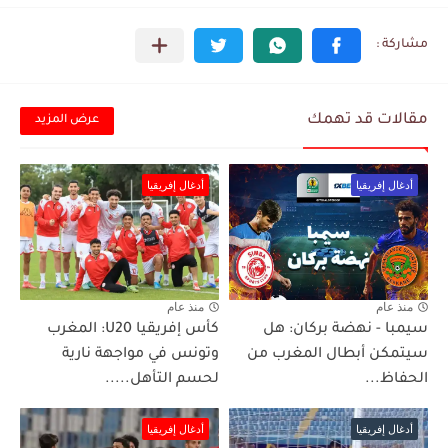
مقالات قد تهمك
عرض المزيد
أدغال إفريقيا
أدغال إفريقيا
منذ عام
منذ عام
سيمبا - نهضة بركان: هل
كأس إفريقيا U20: المغرب
سيتمكن أبطال المغرب من
وتونس في مواجهة نارية
الحفاظ...
لحسم التأهل.....
أدغال إفريقيا
أدغال إفريقيا