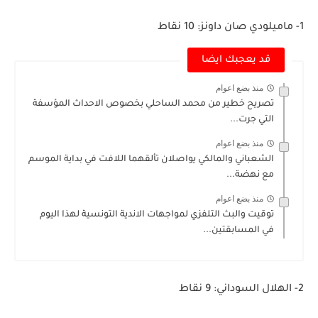
1- ماميلودي صان داونز: 10 نقاط
قد يعجبك ايضا
منذ بضع اعوام
تصريح خطير من محمد الساحلي بخصوص الاحداث المؤسفة
التي جرت...
منذ بضع اعوام
الشعباني والمالكي يواصلان تألقهما اللافت في بداية الموسم
مع نهضة...
منذ بضع اعوام
توقيت والبث التلفزي لمواجهات الاندية التونسية لهذا اليوم
في المسابقتين...
2- الهلال السوداني: 9 نقاط