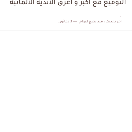
التوقيع مع اكبر و اعرق الاندية الالمانية
كابتن مانشستر يونايتد يدعم حنبعل المجبري
.
اخر تحديث :
منذ بضع اعوام
3 دقائق للقراءة