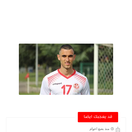
قد يعجبك ايضا
منذ بضع اعوام