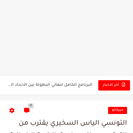
تونس - البرازيل: التشكيلة الاقرب لنسور قرطاج والقنوات الناقلة للمباراة
توقعات الذكاء الاصطناعي بسيناريو والنتيجة النهائية لمباراة الترجي وفلامنغو
سيمبا - نهضة بركان: هل سيتمكن أبطال المغرب من الحفاظ...
كريستال بالاس - مانشستر سيتي: هل نشهد المفاجأة في كأس...
البرنامج الكامل لنهائي البطولة بين الاتحاد المنستيري والنادي الإفريقي
أخر الاخبار
عرض قطري يُغري ادارة النادي الإفريقي للتخلي عن موهبتها
المدرب التونسي المتألق معين الشعباني يكشف عن اهدافه المستقبلية
0
ميركاتو
الكشف عن البرنامج الكامل لمباريات المنتخب التونسي خلال شهر جوان
التونسي الياس السخيري يقترب من
إصابة محمد أمين بن عمر بعد اعتداء في سوسة والأمن...