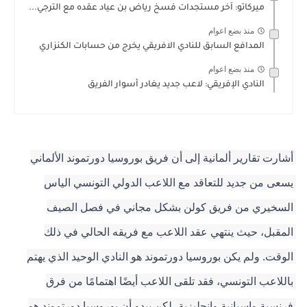
ميركاتو: آخر مستجدات فسخ رياض بن عياد عقده مع الترجي...
منذ بضع اعوام
المدافع السابق للنادي الافريقي يخرج من حسابات الكنزاري
منذ بضع اعوام
النادي الإفريقي: لاعب جديد يغادر أسوار الفريق
أشارت تقارير ألمانية إلى أن فريق بوروسيا دورتموند الألماني 
يسعى من جديد للتعاقد مع اللاعب الدولي التونسي الياس 
السخيري من فريق كولن بشكل مجاني في فصل الصيف 
المقبل، حيث ينتهي عقد اللاعب مع فريقه الحالي في ذلك 
الوقت. ولم يكن بوروسيا دورتموند هو النادي الوحيد الذي يهتم 
باللاعب التونسي، فقد تلقى اللاعب أيضًا اهتمامًا من فرق 
فرنسية وإسبانية وإنجليزية، لكن يبدو أن بوروسيا دورتموند هو 