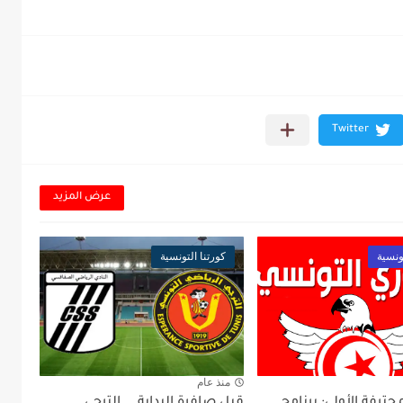
عرض المزيد
ونسية
كورتنا التونسية
منذ عام
محترفة الأولى: برنامج
قبل صافرة البداية... الترجي