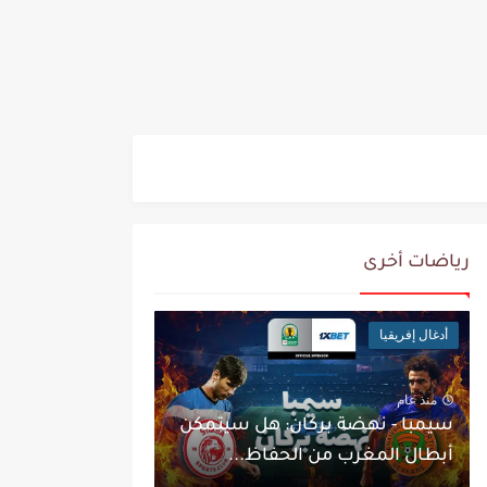
رياضات أخرى
أدغال إفريقيا
منذ عام
سيمبا - نهضة بركان: هل سيتمكن
أبطال المغرب من الحفاظ...