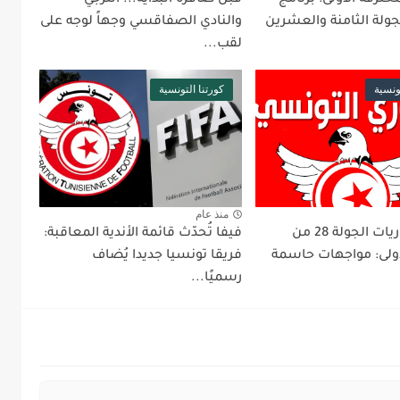
جولة الثامنة والعشرين
والنادي الصفاقسي وجهاً لوجه على
لقب...
ونسية
كورتنا التونسية
منذ عام
برنامج مباريات الجولة 28 من
فيفا تُحدّث قائمة الأندية المعاقبة:
لأولى: مواجهات حاسمة
فريقا تونسيا جديدا يُضاف
رسميًا...