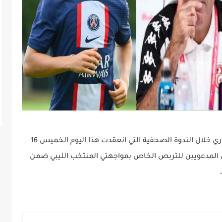
اكد الناخب الوطني للمنتخب التونسي جلال القادري خلال الندوة الصحفية التي انعقدت هذا اليوم الخميس 16
اللاعبين المدعويين للتربص الخاص بمواجهتي المنتخب الليبي ضمن