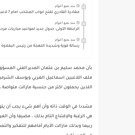
منذ بضع اعوام
مغادرة القادري تفتح ابواب المنتخب امام 7 لاعبين
منذ بضع اعوام
الرابطة الأولى: جدول جديد لمواعيد مباريات مرحل
منذ بضع اعوام
رسالة قوية وشديدة اللهجة من رئيس البقلاوة 
بأن محمد سليم بن عثمان المدير الفني المسؤو
ملف اللاعبين اسماعيل الغربي ويوسف الشرميط
اللذين يحملون اكثر من جنسية مازالت متواصة ،
مشددا في الوقت ذاته وأن أهم شيء يجب أن يت
هي الرغبة والإقتناع التام بذلك ، مضيفا وأن ال
ربيعا وبذلك مازالت الأيام أمامهم للتفكير وا