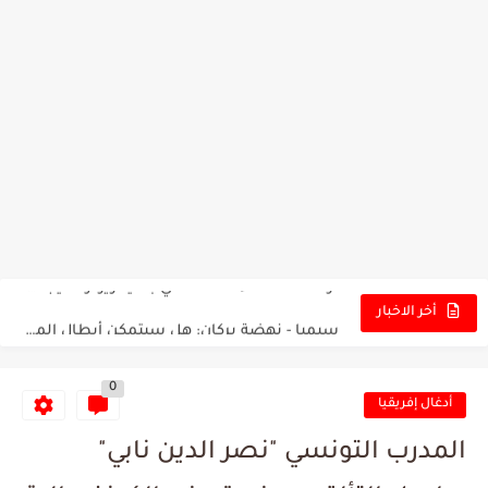
تونس - البرازيل: التشكيلة الاقرب لنسور قرطاج والقنوات الناقلة للمباراة
توقعات الذكاء الاصطناعي بسيناريو والنتيجة النهائية لمباراة الترجي وفلامنغو
سيمبا - نهضة بركان: هل سيتمكن أبطال المغرب من الحفاظ...
أخر الاخبار
كريستال بالاس - مانشستر سيتي: هل نشهد المفاجأة في كأس...
0
البرنامج الكامل لنهائي البطولة بين الاتحاد المنستيري والنادي الإفريقي
أدغال إفريقيا
عرض قطري يُغري ادارة النادي الإفريقي للتخلي عن موهبتها
المدرب التونسي "نصر الدين نابي"
المدرب التونسي المتألق معين الشعباني يكشف عن اهدافه المستقبلية