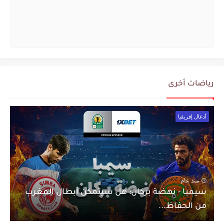
رياضات أخرى
أدغال إفريقيا
منذ عام
سيمبا - نهضة بركان: هل سيتمكن أبطال المغرب
من الحفاظ...