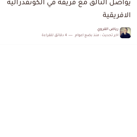
يواصل التألق مع فريقه في الكونفدرالية
الكشف عن البرنامج الكامل لمباريات المنتخب التونسي خلال شهر جوان
الافريقية
إصابة محمد أمين بن عمر بعد اعتداء في سوسة والأمن...
رياض القروي
اخر تحديث :
منذ بضع اعوام
4 دقائق للقراءة
كابتن مانشستر يونايتد يدعم حنبعل المجبري