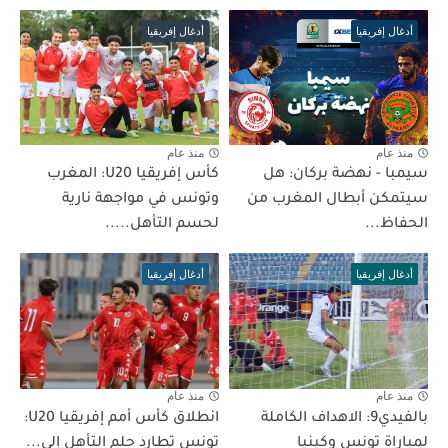
أدغال إفريقيا
أدغال إفريقيا
منذ عام
منذ عام
سيمبا - نهضة بركان: هل
كأس إفريقيا U20: المغرب
سيتمكن أبطال المغرب من
وتونس في مواجهة نارية
الحفاظ...
لحسم التأهل.....
أدغال إفريقيا
أدغال إفريقيا
منذ عام
منذ عام
بالفيدي9: الاهداف الكاملة
انطلاق كأس أمم إفريقيا U20:
لمباراة تونس وكينيا
تونس تطارد حلم التأهل إلى...