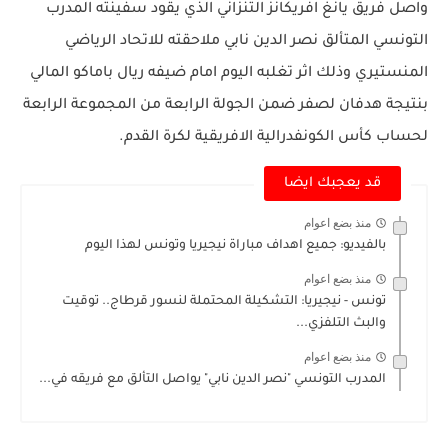
واصل فريق يانغ افريكانز التنزاني الذي يقود سفينته المدرب
التونسي المتألق نصر الدين نابي ملاحقته للاتحاد الرياضي
المنستيري وذلك اثر تغلبه اليوم امام ضيفه ريال باماكو المالي
بنتيجة هدفان لصفر ضمن الجولة الرابعة من المجموعة الرابعة
لحساب كأس الكونفدرالية الافريقية لكرة القدم.
قد يعجبك ايضا
منذ بضع اعوام
بالفيديو: جميع اهداف مباراة نيجيريا وتونس لهذا اليوم
منذ بضع اعوام
تونس - نيجيريا: التشكيلة المحتملة لنسور قرطاج.. توقيت
والبث التلفزي...
منذ بضع اعوام
المدرب التونسي "نصر الدين نابي" يواصل التألق مع فريقه في...