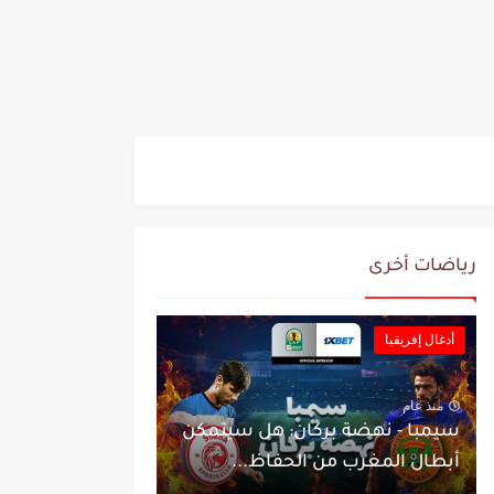
رياضات أخرى
أدغال إفريقيا
منذ عام
سيمبا - نهضة بركان: هل سيتمكن
أبطال المغرب من الحفاظ...