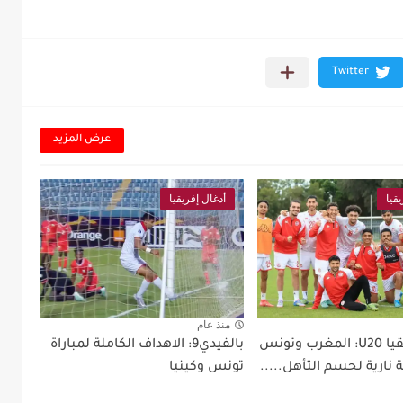
عرض المزيد
قيا
أدغال إفريقيا
منذ عام
كأس إفريقيا U20: المغرب وتونس
بالفيدي9: الاهداف الكاملة لمباراة
نارية لحسم التأهل.....
تونس وكينيا