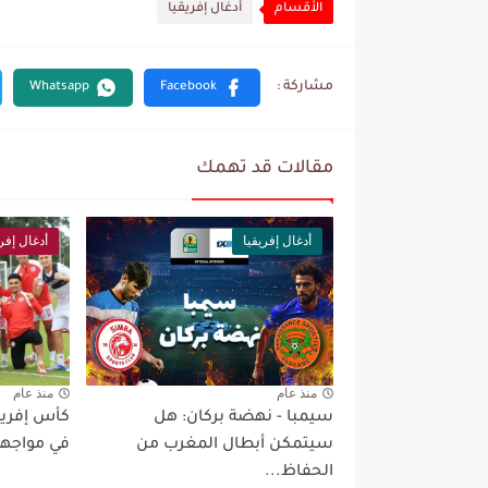
الأقسام
أدغال إفريقيا
مقالات قد تهمك
أدغال إفريقيا
أدغال إفري
منذ عام
منذ عام
سيمبا - نهضة بركان: هل
سيتمكن أبطال المغرب من
في مواجهة 
الحفاظ...