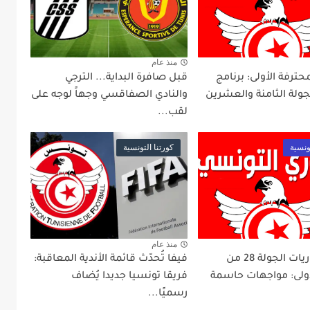
منذ عام
محترفة الأولى: برنامج
قبل صافرة البداية... الترجي
جولة الثامنة والعشرين
والنادي الصفاقسي وجهاً لوجه على
لقب...
ونسية
كورتنا التونسية
منذ عام
برنامج مباريات الجولة 28 من
فيفا تُحدّث قائمة الأندية المعاقبة:
لأولى: مواجهات حاسمة
فريقا تونسيا جديدا يُضاف
رسميًا...