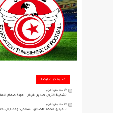
قد يعجبك ايضا
منذ بضع اعوام
تشكيلة الترجي ضد بن قردان.. عودة صمام الاما
منذ بضع اعوام
بالفيديو: الحكم "الصادق السالمي" وحكام الVAR يحرمون النجم من هدف...