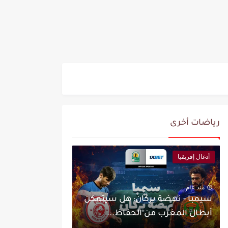
رياضات أخرى
أدغال إفريقيا
منذ عام
سيمبا - نهضة بركان: هل سيتمكن
أبطال المغرب من الحفاظ...