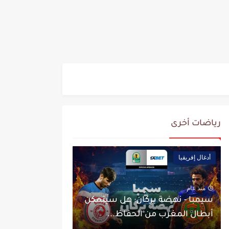
رياضات أخرى
أدغال إفريقيا
منذ عام
سيمبا - نهضة بركان: هل سيتمكن
أبطال المغرب من الحفاظ...