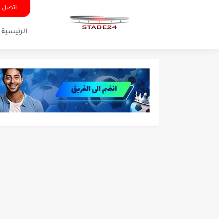
اتصل ب
الرئيسية
تونس - البرازيل: التشكيلة ا