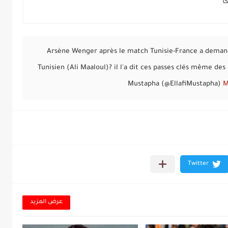
ا
Arsène Wenger après le match Tunisie-France a demandé
Tunisien (Ali Maaloul)? il l'a dit ces passes clés même des
M
عرض المزيد