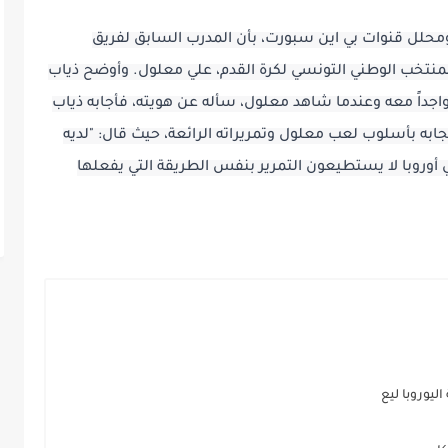
صرح طارق ذياب، أسطورة كرة القدم التونسية ومحلل قنوات بي اين سبورت، بأن المدرب السابق لفريق 
أرسنال الإنجليزي، أرسين فينغر، أعجب بلاعب المنتخب الوطني التونسي لكرة القدم، علي معلول. وأوضح ذياب 
أنه خلال مباراة تونس ضد فرنسا، كان فينغر متواجداً معه وعندما شاهد معلول، سأله عن هويته، فأجابه ذياب 
بأنه لاعب فريق الأهلي المصري، فأبدى فينغر إعجابه بأسلوب لعب معلول وتمريراته الرائعة، حيث قال: "لديه 
تمريرات أعجوبة، وهناك بعض اللاعبين الكبار في أوروبا لا يستطيعون التمرير بنفس الطريقة التي يفعلها 
يوروبا ليع