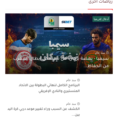
رياضات أخرى
أدغال إفريقيا
منذ عام
سيمبا - نهضة بركان: هل سيتمكن أبطال المغرب
من الحفاظ...
منذ عام
البرنامج الكامل لنهائي البطولة بين الاتحاد
المنستيري والنادي الإفريقي
منذ عام
الكشف عن السبب وراء تغيير موعد دربي كرة اليد
بين...