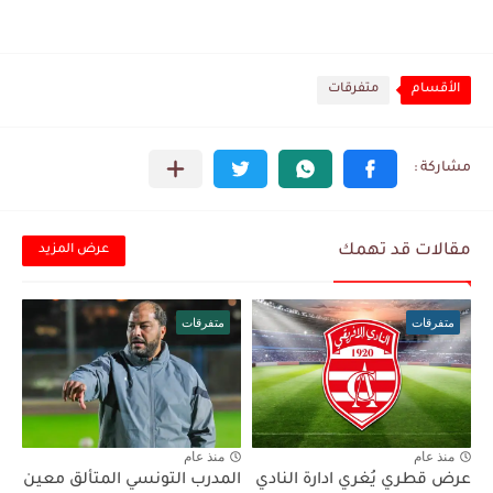
الأقسام
متفرقات
مقالات قد تهمك
عرض المزيد
متفرقات
متفرقات
منذ عام
منذ عام
عرض قطري يُغري ادارة النادي
المدرب التونسي المتألق معين