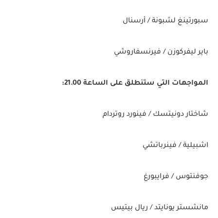
سبورتينغ لشبونة / أرسنال
باير ليفركوزن / فيرنسفاروشي
المواجهات التي ستنطلق على الساعة 21.00:
شاختار دونيتسك / فينورد روتردام
اشبيلية / فينرباتشي
جوفنتوس / فرايبورغ
مانشستر يونايتد / ريال بيتيس