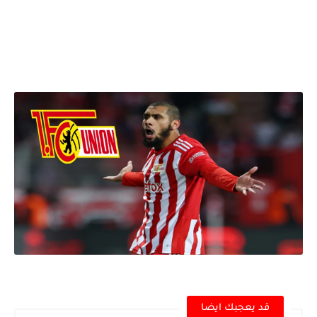
قد يعجبك ايضا