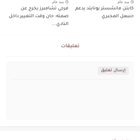
منذ عام
منذ عام
كابتن مانشستر يونايتد يدعم
فرجي تشامبرز يخرج عن
حنبعل المجبري
صمته: حان وقت التغيير داخل
النادي...
تعليقات
إرسال تعليق