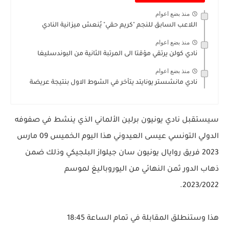
منذ بضع اعوام
اللاعب السابق للنجم "كريم حقي" يُنعش ميزانية النادي
منذ بضع اعوام
نادي كولن يرتقي مؤقتا الى المرتبة الثانية من البوندسليغا
منذ بضع اعوام
نادي مانشستر يونايتد يتأخر في الشوط الاول بنتيجة عريضة
سيستقبل نادي يونيون برلين الألماني الذي ينشط في صفوفه
الدولي التونسي عيسى العيدوني هذا اليوم الخميس 09 مارس
2023 فريق روايال يونيون سان جيلواز البلجيكي وذلك ضمن
ذهاب الدور ثمن النهائي من اليوروباليغ لموسم
2023/2022.
هذا وستنطلق المقابلة في تمام الساعة 18:45