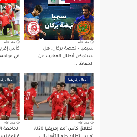
منذ عام
منذ عام
سيمبا - نهضة بركان: هل
سيتمكن أبطال المغرب من
في مواجهة 
الحفاظ...
أدغال إفريقيا
أدغال إفري
منذ عام
منذ عام
انطلاق كأس أمم إفريقيا U20:
الجامعة ا
تونس تطارد حلم التأهل إلى...
قائمة نسو