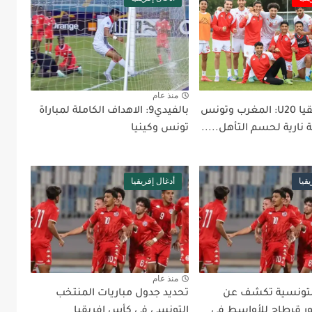
منذ عام
كأس إفريقيا U20: المغرب وتونس
بالفيدي9: الاهداف الكاملة لمباراة
نارية لحسم التأهل.....
تونس وكينيا
قيا
أدغال إفريقيا
منذ عام
لتونسية تكشف عن
تحديد جدول مباريات المنتخب
ر قرطاج للأواسط في
التونسي في كأس إفريقيا