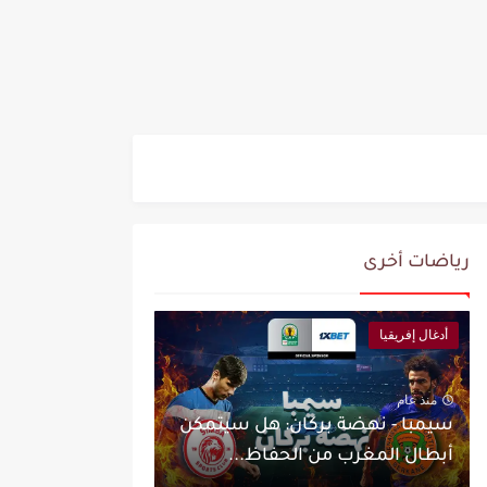
رياضات أخرى
أدغال إفريقيا
منذ عام
سيمبا - نهضة بركان: هل سيتمكن
أبطال المغرب من الحفاظ...