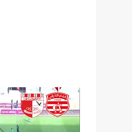
كابتن مانشستر يونايتد يدع