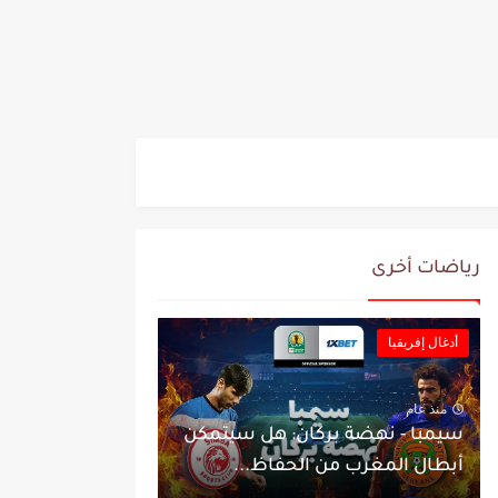
رياضات أخرى
أدغال إفريقيا
منذ عام
سيمبا - نهضة بركان: هل سيتمكن
أبطال المغرب من الحفاظ...