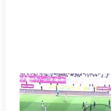
م حنبعل المجبري