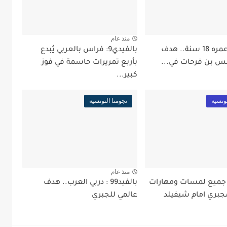
منذ عام
بالفيد99: عمره 18 سنة.. هدف
بالفيدي9: فراس بالعربي يُبدع
س بن فرحات في...
بأربع تمريرات حاسمة في فوز
كبير...
تونسية
نجومنا التونسية
منذ عام
لفيدي9: جميع لمسات ومهارات
بالفيد99 : دربي العرب.. هدف
جبري امام شيفيلد
عالمي للجبري