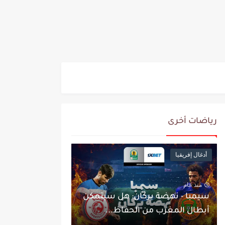
رياضات أخرى
أدغال إفريقيا
منذ عام
سيمبا - نهضة بركان: هل سيتمكن
أبطال المغرب من الحفاظ...