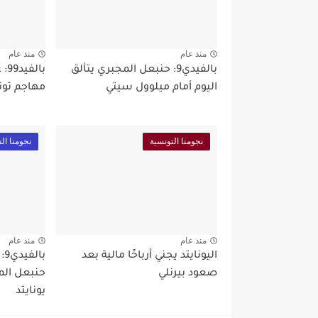
منذ عام
منذ عام
بالفيدي9: حنبعل المجبري يتألق
اليوم أمام ميلوول سيتي
مهاجم تون
نجومنا التونسية
نجومنا ال
منذ عام
منذ عام
اليونايتد يجني أرباحًا مالية بعد
با
صعود بيرنلي
حنبعل الم
يونايتد