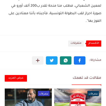
لمعين الشعباني، فطلب منا منحة تقدر ب200 ألف أورو في
صورة احراز لقب البطولة التونسية، فأجبناه بأننا معتادين على
الفوز بها".
الأقسام
متفرقات
مقالات قد تهمك
عرض المزيد
متفرقات
متفرقات