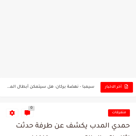
تونس - البرازيل: التشكيلة الاقرب لنسور قرطاج والقنوات الناقلة للمباراة
توقعات الذكاء الاصطناعي بسيناريو والنتيجة النهائية لمباراة الترجي وفلامنغو
سيمبا - نهضة بركان: هل سيتمكن أبطال المغرب من الحفاظ...
أخر الاخبار
كريستال بالاس - مانشستر سيتي: هل نشهد المفاجأة في كأس...
0
البرنامج الكامل لنهائي البطولة بين الاتحاد المنستيري والنادي الإفريقي
متفرقات
عرض قطري يُغري ادارة النادي الإفريقي للتخلي عن موهبتها
حمدي المدب يكشف عن طرفة حدثت
المدرب التونسي المتألق معين الشعباني يكشف عن اهدافه المستقبلية