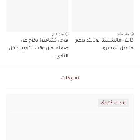
منذ عام
منذ عام
كابتن مانشستر يونايتد يدعم
فرجي تشامبرز يخرج عن
حنبعل المجبري
صمته: حان وقت التغيير داخل
النادي...
تعليقات
إرسال تعليق