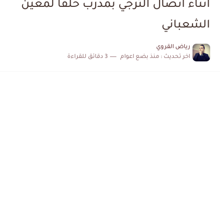
اثناء اتصال الترجي بمدرب خلفا لمعين
الكشف عن البرنامج الكامل لمباريات المنتخب التونسي خلال شهر جوان
الشعباني
إصابة محمد أمين بن عمر بعد اعتداء في سوسة والأمن...
رياض القروي
اخر تحديث :
منذ بضع اعوام
3 دقائق للقراءة
كابتن مانشستر يونايتد يدعم حنبعل المجبري