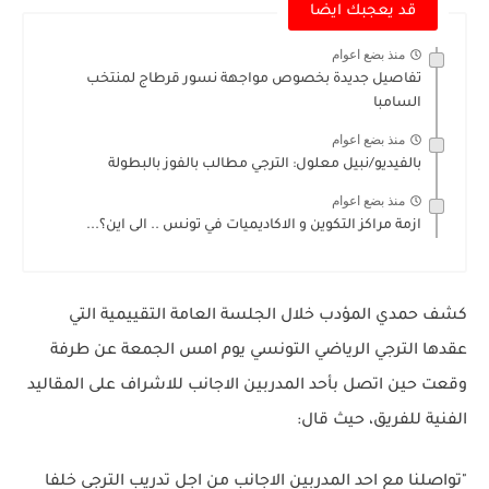
قد يعجبك ايضا
منذ بضع اعوام
تفاصيل جديدة بخصوص مواجهة نسور قرطاج لمنتخب
السامبا
منذ بضع اعوام
بالفيديو/نبيل معلول: الترجي مطالب بالفوز بالبطولة
منذ بضع اعوام
ازمة مراكز التكوين و الاكاديميات في تونس .. الى اين؟...
كشف حمدي المؤدب خلال الجلسة العامة التقييمية التي
عقدها الترجي الرياضي التونسي يوم امس الجمعة عن طرفة
وقعت حين اتصل بأحد المدربين الاجانب للاشراف على المقاليد
الفنية للفريق، حيث قال:
"تواصلنا مع احد المدربين الاجانب من اجل تدريب الترجي خلفا