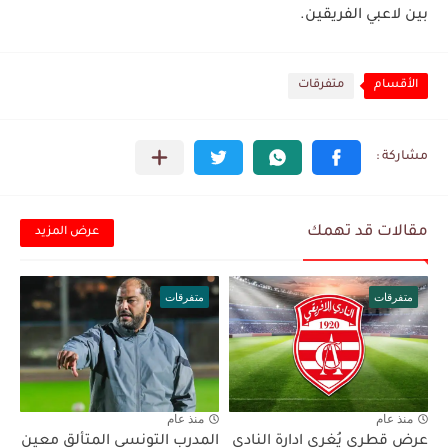
بين لاعبي الفريقين.
الأقسام
متفرقات
مقالات قد تهمك
عرض المزيد
متفرقات
متفرقات
منذ عام
منذ عام
عرض قطري يُغري ادارة النادي
المدرب التونسي المتألق معين