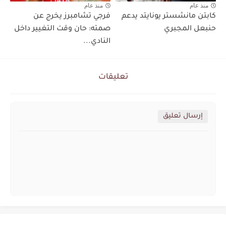
منذ عام
منذ عام
كابتن مانشستر يونايتد يدعم
فرجي تشامبرز يخرج عن
حنبعل المجبري
صمته: حان وقت التغيير داخل
النادي...
تعليقات
إرسال تعليق