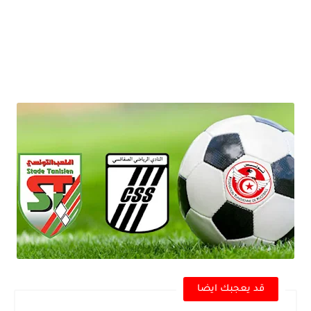
قد يعجبك ايضا