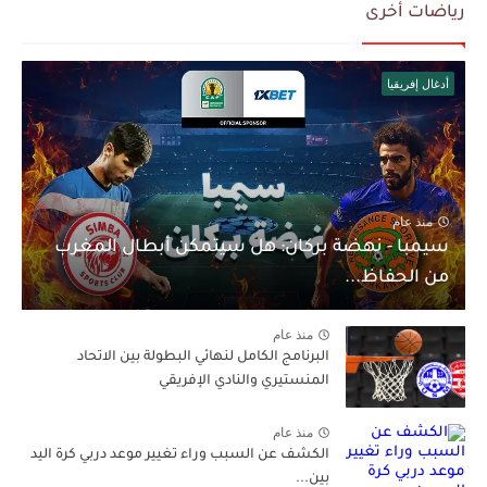
رياضات أخرى
أدغال إفريقيا
منذ عام
سيمبا - نهضة بركان: هل سيتمكن أبطال المغرب
من الحفاظ...
منذ عام
البرنامج الكامل لنهائي البطولة بين الاتحاد
المنستيري والنادي الإفريقي
منذ عام
الكشف عن السبب وراء تغيير موعد دربي كرة اليد
بين...