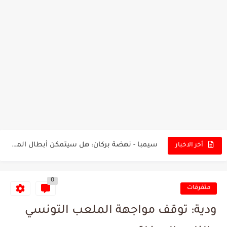
تونس - البرازيل: التشكيلة الاقرب لنسور قرطاج والقنوات الناقلة للمباراة
توقعات الذكاء الاصطناعي بسيناريو والنتيجة النهائية لمباراة الترجي وفلامنغو
سيمبا - نهضة بركان: هل سيتمكن أبطال المغرب من الحفاظ...
أخر الاخبار
كريستال بالاس - مانشستر سيتي: هل نشهد المفاجأة في كأس...
0
البرنامج الكامل لنهائي البطولة بين الاتحاد المنستيري والنادي الإفريقي
متفرقات
عرض قطري يُغري ادارة النادي الإفريقي للتخلي عن موهبتها
ودية: توقف مواجهة الملعب التونسي
المدرب التونسي المتألق معين الشعباني يكشف عن اهدافه المستقبلية