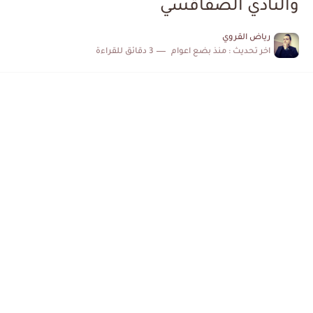
والنادي الصفاقسي
الكشف عن البرنامج الكامل لمباريات المنتخب التونسي خلال شهر جوان
رياض القروي
اخر تحديث :
منذ بضع اعوام
3 دقائق للقراءة
إصابة محمد أمين بن عمر بعد اعتداء في سوسة والأمن...
كابتن مانشستر يونايتد يدعم حنبعل المجبري