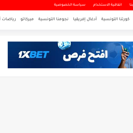
نا
اتفاقية الاستخدام
سياسة الخصوصية
كورتنا التونسية
أدغال إفريقيا
نجومنا التونسية
ميركاتو
رياضات أ
لاقرب لنسور قرطاج والقنوات الناقلة للمباراة
ناريو والنتيجة النهائية لمباراة الترجي وفلامنغو
تمكن أبطال المغرب من الحفاظ...