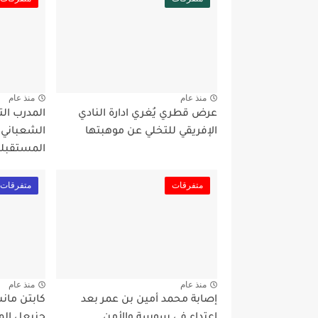
منذ عام
منذ عام
عرض قطري يُغري ادارة النادي
المدرب ال
الإفريقي للتخلي عن موهبتها
الشعباني
المستقبلي
متفرقات
متفرقات
منذ عام
منذ عام
إصابة محمد أمين بن عمر بعد
كابتن مان