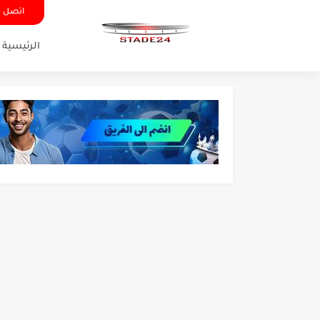
اتصل ب
الرئيسية
تونس - البرازيل: التشكيلة ا
توقعات الذكاء الاصطناعي بسي
سيمبا - نهضة بركان: هل سي