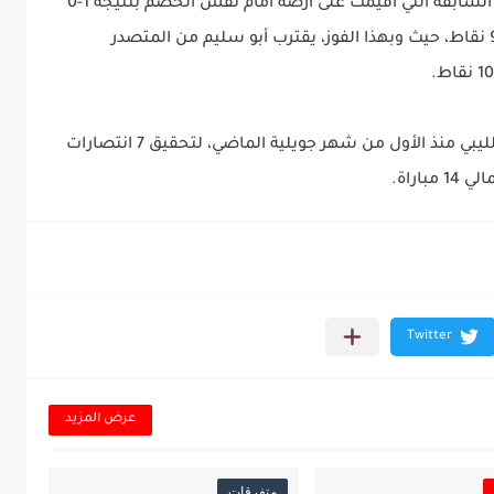
وكان الفريق الليبي قد حقق الانتصار في المباراة السابقة التي أقيمت على أرضه أمام نفس الخصم بنتيجة 1-0
في العاشر من هذا الشهر، مما رفع رصيده إلى 9 نقاط، حيث وبهذا الفوز، يقترب أبو سليم من المتصدر
هذا ويُشار إلى أن الخطوي قاد فريقه أبو سليم الليبي منذ الأول من شهر جويلية الماضي، لتحقيق 7 انتصارات
اراة.
عرض المزيد
متفرقات