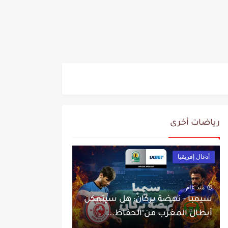
رياضات أخرى
أدغال إفريقيا
منذ عام
سيمبا - نهضة بركان: هل سيتمكن
أبطال المغرب من الحفاظ...