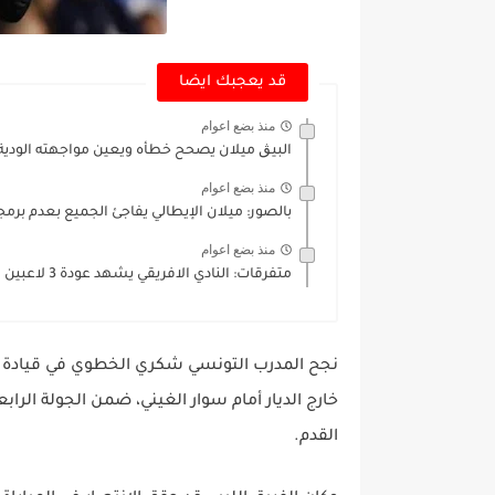
قد يعجبك ايضا
منذ بضع اعوام
البيڨ ميلان يصحح خطأه ويعين مواجهته الودية ا
منذ بضع اعوام
بالصور: ميلان الإيطالي يفاجئ الجميع بعدم برمجة
منذ بضع اعوام
متفرقات: النادي الافريقي يشهد عودة 3 لاعبين للتدريبات الجماعية للفريق
خارج الديار أمام سوار الغيني، ضمن الجولة الرا
القدم.