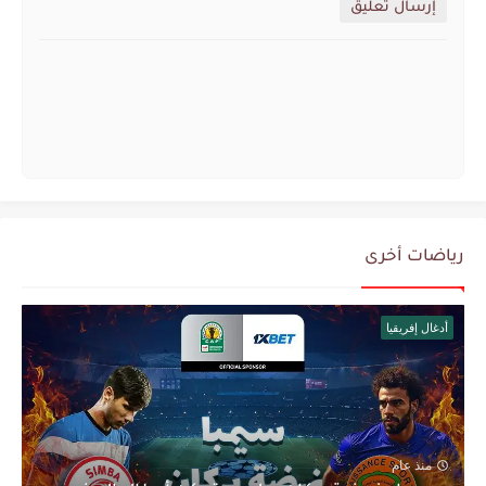
إرسال تعليق
رياضات أخرى
أدغال إفريقيا
منذ عام