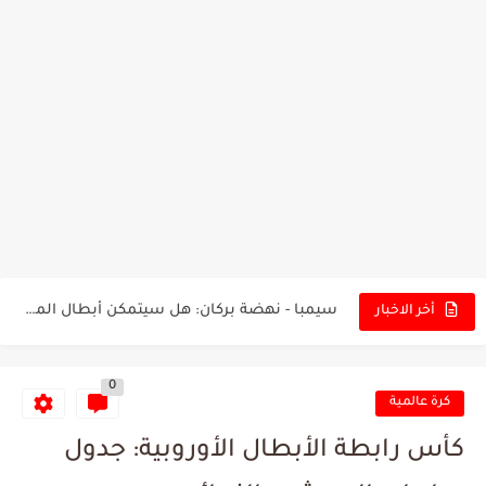
تونس - البرازيل: التشكيلة الاقرب لنسور قرطاج والقنوات الناقلة للمباراة
توقعات الذكاء الاصطناعي بسيناريو والنتيجة النهائية لمباراة الترجي وفلامنغو
سيمبا - نهضة بركان: هل سيتمكن أبطال المغرب من الحفاظ...
أخر الاخبار
كريستال بالاس - مانشستر سيتي: هل نشهد المفاجأة في كأس...
0
البرنامج الكامل لنهائي البطولة بين الاتحاد المنستيري والنادي الإفريقي
كرة عالمية
عرض قطري يُغري ادارة النادي الإفريقي للتخلي عن موهبتها
كأس رابطة الأبطال الأوروبية: جدول
المدرب التونسي المتألق معين الشعباني يكشف عن اهدافه المستقبلية