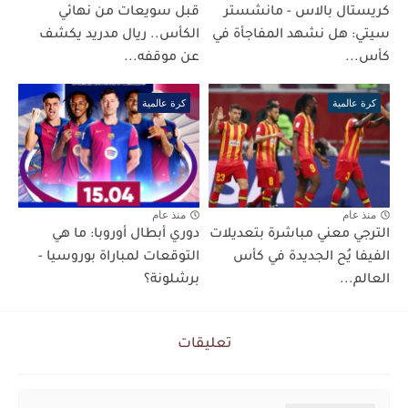
كريستال بالاس - مانشستر
قبل سويعات من نهائي
سيتي: هل نشهد المفاجأة في
الكأس.. ريال مدريد يكشف
كأس...
عن موقفه...
كرة عالمية
كرة عالمية
منذ عام
منذ عام
الترجي معني مباشرة بتعديلات
دوري أبطال أوروبا: ما هي
الفيفا يُح الجديدة في كأس
التوقعات لمباراة بوروسيا -
العالم...
برشلونة؟
تعليقات