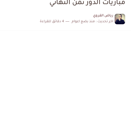
مباريات الدور ثمن النهائي
الكشف عن البرنامج الكامل لمباريات المنتخب التونسي خلال شهر جوان
رياض القروي
اخر تحديث :
منذ بضع اعوام
4 دقائق للقراءة
إصابة محمد أمين بن عمر بعد اعتداء في سوسة والأمن...
كابتن مانشستر يونايتد يدعم حنبعل المجبري