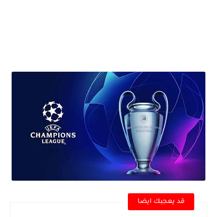
قد يعجبك ايضا