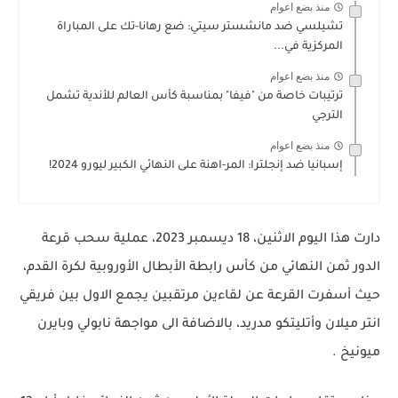
منذ بضع اعوام
تشيلسي ضد مانشستر سيتي: ضع رهانا-تك على المباراة
المركزية في...
منذ بضع اعوام
ترتيبات خاصة من "فيفا" بمناسبة كأس العالم للأندية تشمل
الترجي
منذ بضع اعوام
إسبانيا ضد إنجلترا: المر-اهنة على النهائي الكبير ليورو 2024!
دارت هذا اليوم الاثنين، 18 ديسمبر 2023، عملية سحب قرعة
الدور ثمن النهائي من كأس رابطة الأبطال الأوروبية لكرة القدم،
حيث أسفرت القرعة عن لقاءين مرتقبين يجمع الاول بين فريقي
انتر ميلان وأتليتكو مدريد، بالاضافة الى مواجهة نابولي وبايرن
ميونيخ .