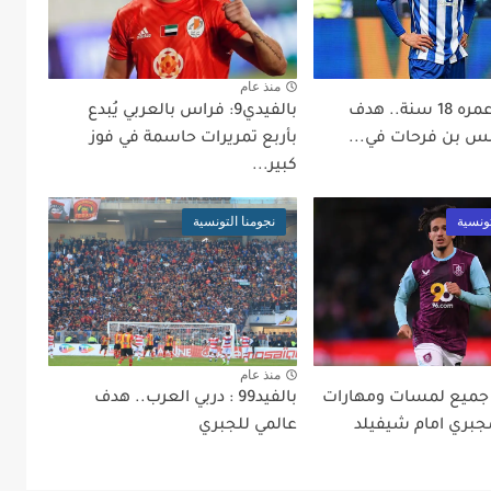
منذ عام
بالفيد99: عمره 18 سنة.. هدف
بالفيدي9: فراس بالعربي يُبدع
س بن فرحات في...
بأربع تمريرات حاسمة في فوز
كبير...
تونسية
نجومنا التونسية
منذ عام
لفيدي9: جميع لمسات ومهارات
بالفيد99 : دربي العرب.. هدف
جبري امام شيفيلد
عالمي للجبري