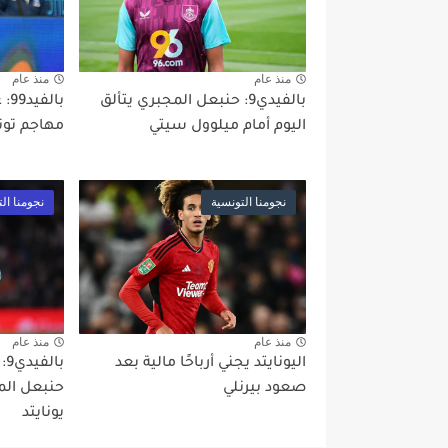
منذ عام
منذ عام
بالفيدي9: حنبعل المجبري يتألق
اليوم أمام ميلوول سيتي
مهاجم تون
نجومنا التونسية
نجومنا ال
منذ عام
منذ عام
اليونايتد يجني أرباحًا مالية بعد
با
صعود بيرنلي
حنبعل الم
يونايتد