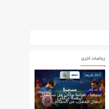
رياضات أخرى
أدغال إفريقيا
منذ عام
سيمبا - نهضة بركان: هل سيتمكن
أبطال المغرب من الحفاظ...