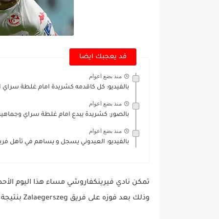
قد يعجبك ايضا
منذ بضع اعوام
بالفيديو: كل كاقدمه كشريدة امام غلطة سراي ا
منذ بضع اعوام
بالصور: كشريدة يبدع امام غلطة سراي وجماهير ا
منذ بضع اعوام
بالفيديو: العيدوني يسجل و يساهم في تأهل فريقه للد
تمكن نادي فيرينكفاروشي مساء هذا اليوم الأحد
وذلك بعد فوزه على فريق Zalaegerszeg بنتيجة 3-0 في إطار الجولة السابعة عشر من البطولة المجرية.