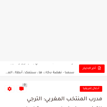
تونس - البرازيل: التشكيلة الاقرب لنسور قرطاج والقنوات الناقلة للمباراة
توقعات الذكاء الاصطناعي بسيناريو والنتيجة النهائية لمباراة الترجي وفلامنغو
سيمبا - نهضة بركان: هل سيتمكن أبطال المغرب من الحفاظ...
أخر الاخبار
كريستال بالاس - مانشستر سيتي: هل نشهد المفاجأة في كأس...
0
البرنامج الكامل لنهائي البطولة بين الاتحاد المنستيري والنادي الإفريقي
أدغال إفريقيا
عرض قطري يُغري ادارة النادي الإفريقي للتخلي عن موهبتها
مدرب المنتخب المغربي: الترجي
المدرب التونسي المتألق معين الشعباني يكشف عن اهدافه المستقبلية