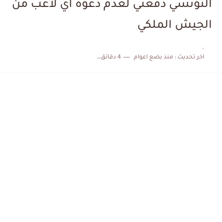
التونسي دفعني لعدم دعوة اي لاعب من
الكشف عن البرنامج الكامل لمباريات المنتخب التونسي خلال شهر جوان
الجيش الملكي
إصابة محمد أمين بن عمر بعد اعتداء في سوسة والأمن...
.
اخر تحديث :
منذ بضع اعوام
4 دقائق للقراءة
كابتن مانشستر يونايتد يدعم حنبعل المجبري