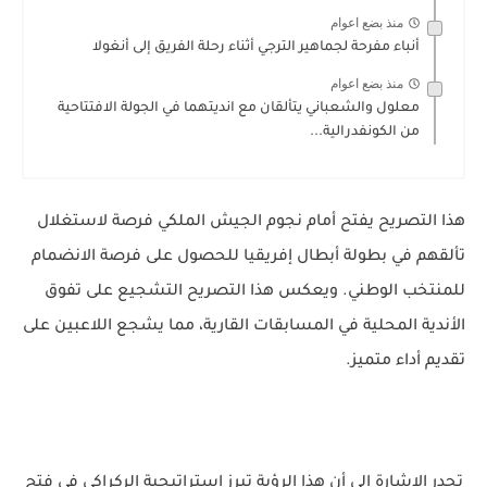
منذ بضع اعوام
أنباء مفرحة لجماهير الترجي أثناء رحلة الفريق إلى أنغولا
منذ بضع اعوام
معلول والشعباني يتألقان مع انديتهما في الجولة الافتتاحية
من الكونفدرالية...
هذا التصريح يفتح أمام نجوم الجيش الملكي فرصة لاستغلال
تألقهم في بطولة أبطال إفريقيا للحصول على فرصة الانضمام
للمنتخب الوطني. ويعكس هذا التصريح التشجيع على تفوق
الأندية المحلية في المسابقات القارية، مما يشجع اللاعبين على
تقديم أداء متميز.
تجدر الإشارة إلى أن هذا الرؤية تبرز استراتيجية الركراكي في فتح