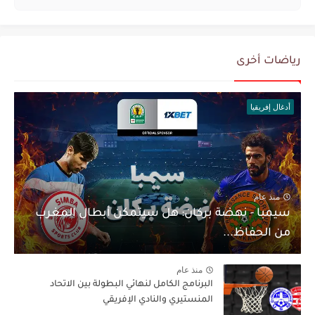
رياضات أخرى
أدغال إفريقيا
منذ عام
سيمبا - نهضة بركان: هل سيتمكن أبطال المغرب
من الحفاظ...
منذ عام
البرنامج الكامل لنهائي البطولة بين الاتحاد
المنستيري والنادي الإفريقي