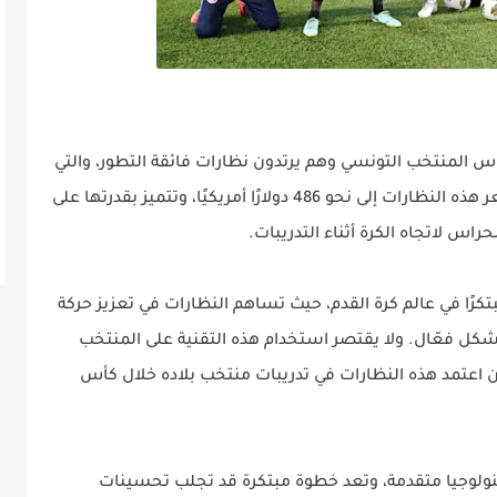
بات اليوم 13 جانفي 2024، رصد حراس المنتخب التونسي وهم يرتدون نظارات فائقة التطور، والتي
تحمل علامة شركة VisionUp اليابانية. يصل سعر هذه النظارات إلى نحو 486 دولارًا أمريكيًا، وتتميز بقدرتها على
س لاتجاه الكرة أثناء التدريبات.
تكرًا في عالم كرة القدم، حيث تساهم النظارات في تعزيز حركة
كل فعّال. ولا يقتصر استخدام هذه التقنية على المنتخب
 اعتمد هذه النظارات في تدريبات منتخب بلاده خلال كأس
كنولوجيا متقدمة، وتعد خطوة مبتكرة قد تجلب تحسينات