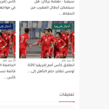
سيمبا - نهضة بركان: هل
سيتمكن أبطال المغرب من
في مواجهة 
الحفاظ...
أدغال إفريقيا
أدغال إفري
منذ عام
منذ عام
انطلاق كأس أمم إفريقيا U20:
الجامعة ا
تونس تطارد حلم التأهل إلى...
قائمة نسو
كأس...
تعليقات