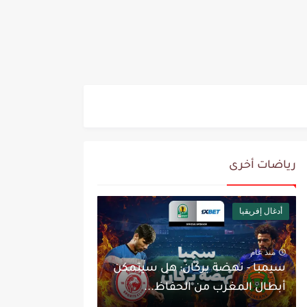
رياضات أخرى
أدغال إفريقيا
منذ عام
سيمبا - نهضة بركان: هل سيتمكن
أبطال المغرب من الحفاظ...