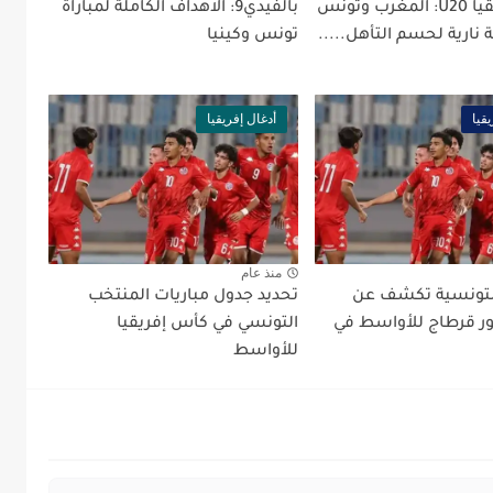
كأس إفريقيا U20: المغرب وتونس
بالفيدي9: الاهداف الكاملة لمباراة
نارية لحسم التأهل.....
تونس وكينيا
قيا
أدغال إفريقيا
منذ عام
لتونسية تكشف عن
تحديد جدول مباريات المنتخب
ر قرطاج للأواسط في
التونسي في كأس إفريقيا
للأواسط