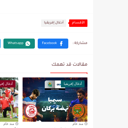
الأقسام
أدغال إفريقيا
مقالات قد تهمك
أدغال إفريقيا
أدغال إفري
منذ عام
منذ عام