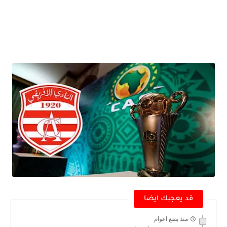
قد يعجبك ايضا
منذ بضع اعوام