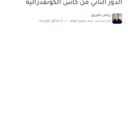
الدور الثاني من كأس الكونفدرالية
الكشف عن البرنامج الكامل لمباريات المنتخب التونسي خلال شهر جوان
رياض القروي
اخر تحديث :
منذ بضع اعوام
3 دقائق للقراءة
إصابة محمد أمين بن عمر بعد اعتداء في سوسة والأمن...
كابتن مانشستر يونايتد يدعم حنبعل المجبري