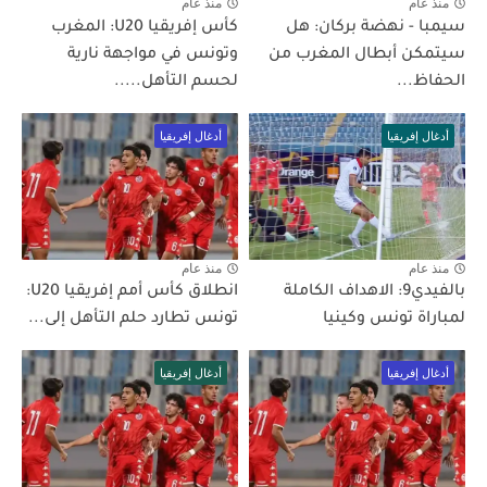
منذ عام
منذ عام
سيمبا - نهضة بركان: هل
كأس إفريقيا U20: المغرب
سيتمكن أبطال المغرب من
وتونس في مواجهة نارية
الحفاظ...
لحسم التأهل.....
أدغال إفريقيا
أدغال إفريقيا
منذ عام
منذ عام
بالفيدي9: الاهداف الكاملة
انطلاق كأس أمم إفريقيا U20:
لمباراة تونس وكينيا
تونس تطارد حلم التأهل إلى...
أدغال إفريقيا
أدغال إفريقيا