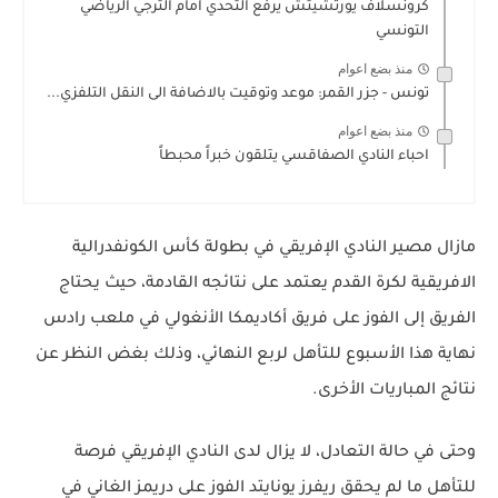
كرونسلاف يورتشيتش يرفع التحدي امام الترجي الرياضي
التونسي
منذ بضع اعوام
تونس - جزر القمر: موعد وتوقيت بالاضافة الى النقل التلفزي...
منذ بضع اعوام
احباء النادي الصفاقسي يتلقون خبراً محبطاً
مازال مصير النادي الإفريقي في بطولة كأس الكونفدرالية
الافريقية لكرة القدم يعتمد على نتائجه القادمة، حيث يحتاج
الفريق إلى الفوز على فريق أكاديمكا الأنغولي في ملعب رادس
نهاية هذا الأسبوع للتأهل لربع النهائي، وذلك بغض النظر عن
نتائج المباريات الأخرى.
وحتى في حالة التعادل، لا يزال لدى النادي الإفريقي فرصة
للتأهل ما لم يحقق ريفرز يونايتد الفوز على دريمز الغاني في