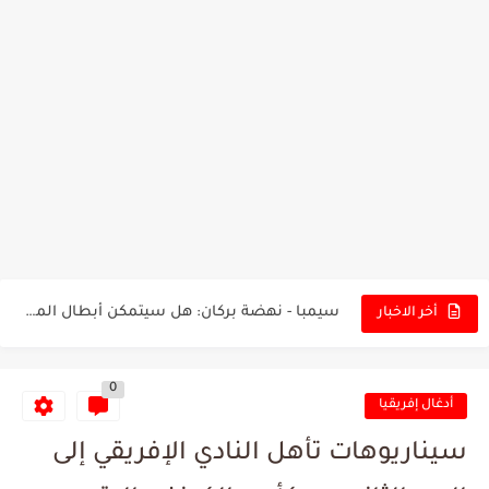
تونس - البرازيل: التشكيلة الاقرب لنسور قرطاج والقنوات الناقلة للمباراة
توقعات الذكاء الاصطناعي بسيناريو والنتيجة النهائية لمباراة الترجي وفلامنغو
سيمبا - نهضة بركان: هل سيتمكن أبطال المغرب من الحفاظ...
أخر الاخبار
كريستال بالاس - مانشستر سيتي: هل نشهد المفاجأة في كأس...
0
البرنامج الكامل لنهائي البطولة بين الاتحاد المنستيري والنادي الإفريقي
أدغال إفريقيا
عرض قطري يُغري ادارة النادي الإفريقي للتخلي عن موهبتها
سيناريوهات تأهل النادي الإفريقي إلى
المدرب التونسي المتألق معين الشعباني يكشف عن اهدافه المستقبلية