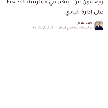
ويعلنون عن نيتهم في ممارسة الضغط
الكشف عن البرنامج الكامل لمباريات المنتخب التونسي خلال شهر جوان
على إدارة النادي
إصابة محمد أمين بن عمر بعد اعتداء في سوسة والأمن...
رياض القروي
اخر تحديث :
منذ بضع اعوام
3 دقائق للقراءة
كابتن مانشستر يونايتد يدعم حنبعل المجبري