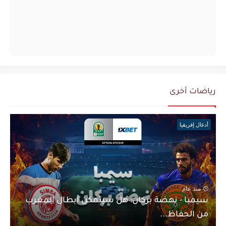
رياضات أخرى
أدغال إفريقيا
منذ عام
سيمبا - نهضة بركان: هل سيتمكن أبطال المغرب
من الحفاظ...