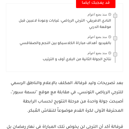
قد يعجبك ايضا
منذ بضع اعوام
النادي الافريقي- الترجي الرياضي: غيابات وعودة لاعبين قبل
موقعة الدربي
منذ بضع اعوام
بالفيديو: أهداف مباراة الكلاسيكو بين النجم والصفاقسي
منذ بضع اعوام
نتائج الجولة الثانية من البلاي أوف و الترتيب
بعد تصريحات وليد قرفالة، المكلف بالإعلام والناطق الرسمي
للترجي الرياضي التونسي، في مقابلة مع موقع "نسمة سبور"،
أصبحت جولة واحدة من مرحلة التتويج لحساب الرابطة
المحترفة الأولى لكرة القدم موضوعاً للنقاش المُبكر.
قرفالة أكد أن الترجي لن يخوض تلك المباراة في نهار رمضان بل