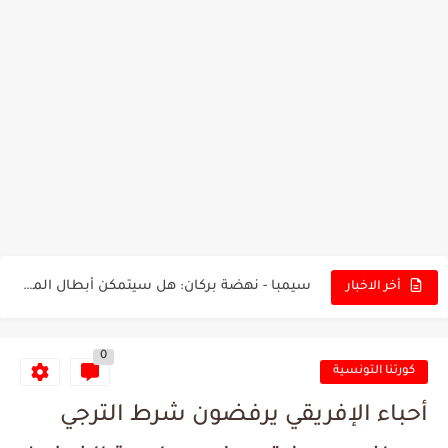
تونس - البرازيل: التشكيلة الاقرب لنسور قرطاج والقنوات الناقلة للمباراة
توقعات الذكاء الاصطناعي بسيناريو والنتيجة النهائية لمباراة الترجي وفلامنغو
سيمبا - نهضة بركان: هل سيتمكن أبطال المغرب من الحفاظ...
أخر الاخبار
كريستال بالاس - مانشستر سيتي: هل نشهد المفاجأة في كأس...
0
البرنامج الكامل لنهائي البطولة بين الاتحاد المنستيري والنادي الإفريقي
كورتنا التونسية
عرض قطري يُغري ادارة النادي الإفريقي للتخلي عن موهبتها
أحباء الإفريقي يرفضون شرط الترجي
المدرب التونسي المتألق معين الشعباني يكشف عن اهدافه المستقبلية