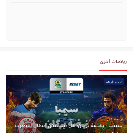
رياضات أخرى
أدغال إفريقيا
منذ عام
سيمبا - نهضة بركان: هل سيتمكن أبطال المغرب