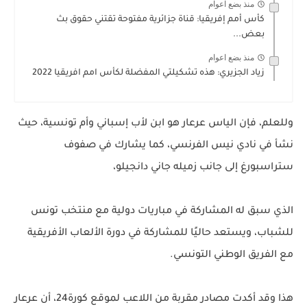
منذ بضع اعوام
كأس أمم إفريقيا: قناة جزائرية مفتوحة تقتني حقوق بث
بعض...
منذ بضع اعوام
زياد الجزيري: هذه تشكيلتي المفضلة لكأس امم افريقيا 2022
وللعلم، فإن الياس عرعار هو ابن لأب إسباني وأم تونسية، حيث
نشأ في نادي نيس الفرنسي، كما يشارك في صفوف
ستراسبورغ إلى جانب زميله جاني دانجيلو،
الذي سبق له المشاركة في مباريات دولية مع منتخب تونس
للشباب، ويستعد حاليًا للمشاركة في دورة الألعاب الأفريقية
مع الفريق الوطني التونسي.
هذا وقد أكدت مصادر مقربة من اللاعب لموقع كورة24، أن عرعار