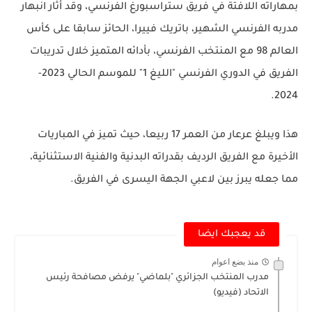
بمهاراته اللافتة في فريق ستراسبورغ الفرنسي، وقد أثار انبهار
مدربه الفرنسي الشهير، باتريك فييرا، الحائز سابقا على كأس
العالم 98 مع المنتخب الفرنسي، بأدائه المتميز خلال تدريبات
الفريق في الدوري الفرنسي "الليغ 1" للموسم الحالي 2023-
2024.
هذا ويبلغ عرعار من العمر 17 ربيعا، حيث تميز في المباريات
الأخيرة مع الفريق الرديف بقدراته البدنية والفنية الاستثنائية،
مما جعله يبرز بين لاعبي الجهة اليسرى في الفريق.
قد يعجبك ايضا
منذ بضع اعوام
مدرب المنتخب الجزائري "بلماضي" يرفض مصافحة رئيس
الاتحاد (فيديو)