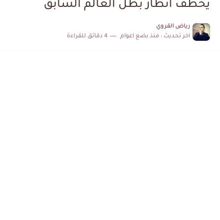
يخطف انظار بطل العالم السابق
إصابة محمد أمين بن عمر بعد اعتداء في سوسة والأمن...
رياض القروي
اخر تحديث :
منذ بضع اعوام
4 دقائق للقراءة
كابتن مانشستر يونايتد يدعم حنبعل المجبري