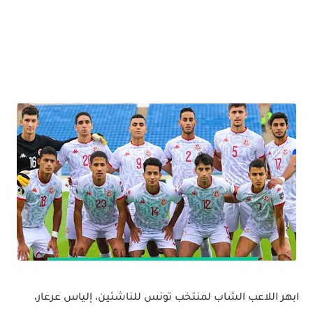
ابهر اللاعب الشاب لمنتخب تونس للناشئين، إلياس عرعار،