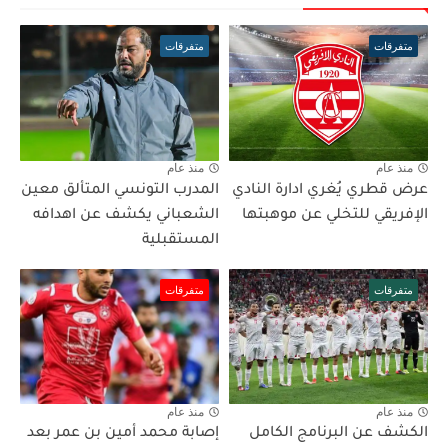
متفرقات
متفرقات
منذ عام
منذ عام
عرض قطري يُغري ادارة النادي
المدرب التونسي المتألق معين
الإفريقي للتخلي عن موهبتها
الشعباني يكشف عن اهدافه
المستقبلية
متفرقات
متفرقات
منذ عام
منذ عام
الكشف عن البرنامج الكامل
إصابة محمد أمين بن عمر بعد