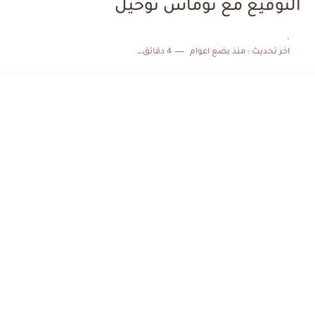
التوقيع مع توماس توخيل
الكشف عن البرنامج الكامل لمباريات المنتخب التونسي خلال شهر جوان
.
اخر تحديث :
منذ بضع اعوام
4 دقائق للقراءة
إصابة محمد أمين بن عمر بعد اعتداء في سوسة والأمن...
كابتن مانشستر يونايتد يدعم حنبعل المجبري