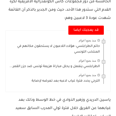
الخامسة من دور مجموعات كأس الكونفدرالية الافريقية لكرة
القدم التي ستدور هذا الأحد، حيث ومن الجدير بالذكر أن القائمة
شهدت عودة 3 لاعبين وهم:
قد يعجبك ايضا
منذ بضع اعوام
حاتم الطرابلسي: هؤلاء اللاعبون لا يستحقون مكانهم في
المنتخب التونسي
منذ بضع اعوام
الطرابلسي ينفعل و يحلل مباراة هزيمة تونس ضد جزر القمر...
منذ بضع اعوام
الترجي يحدد فترة غياب لاعبه بعد تعرضه لإصابة
ياسين الدريدي وزهير الذوادي في خط الوسط وذلك بعد
غيابهما عن الفريق خلال فترة تولي المدرب السابق سعيد