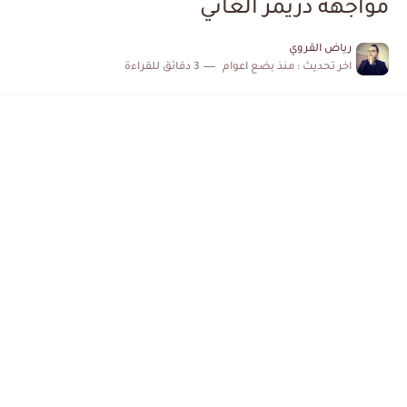
مواجهة دريمز الغاني
الكشف عن البرنامج الكامل لمباريات المنتخب التونسي خلال شهر جوان
رياض القروي
اخر تحديث :
منذ بضع اعوام
3 دقائق للقراءة
إصابة محمد أمين بن عمر بعد اعتداء في سوسة والأمن...
كابتن مانشستر يونايتد يدعم حنبعل المجبري