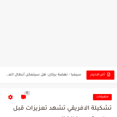
تونس - البرازيل: التشكيلة الاقرب لنسور قرطاج والقنوات الناقلة للمباراة
توقعات الذكاء الاصطناعي بسيناريو والنتيجة النهائية لمباراة الترجي وفلامنغو
سيمبا - نهضة بركان: هل سيتمكن أبطال المغرب من الحفاظ...
أخر الاخبار
كريستال بالاس - مانشستر سيتي: هل نشهد المفاجأة في كأس...
0
البرنامج الكامل لنهائي البطولة بين الاتحاد المنستيري والنادي الإفريقي
متفرقات
عرض قطري يُغري ادارة النادي الإفريقي للتخلي عن موهبتها
تشكيلة الافريقي تشهد تعزيزات قبل
المدرب التونسي المتألق معين الشعباني يكشف عن اهدافه المستقبلية