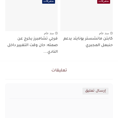
متفرقات
متفرقات
منذ عام
منذ عام
كابتن مانشستر يونايتد يدعم
فرجي تشامبرز يخرج عن
حنبعل المجبري
صمته: حان وقت التغيير داخل
النادي...
تعليقات
إرسال تعليق