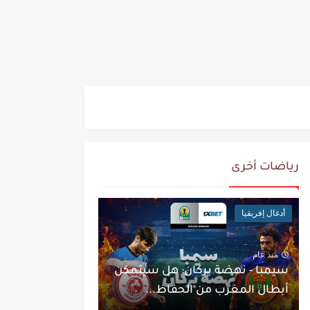
رياضات أخرى
أدغال إفريقيا
منذ عام
سيمبا - نهضة بركان: هل سيتمكن
أبطال المغرب من الحفاظ...