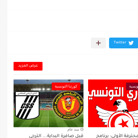
عرض المزيد
ونسية
كورتنا التونسية
منذ عام
محترفة الأولى: برنامج
قبل صافرة البداية... الترجي