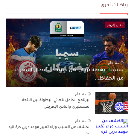
رياضات أخرى
أدغال إفريقيا
منذ عام
سيمبا - نهضة بركان: هل سيتمكن أبطال المغرب
من الحفاظ...
منذ عام
البرنامج الكامل لنهائي البطولة بين الاتحاد
المنستيري والنادي الإفريقي
منذ عام
الكشف عن السبب وراء تغيير موعد دربي كرة اليد
بين...