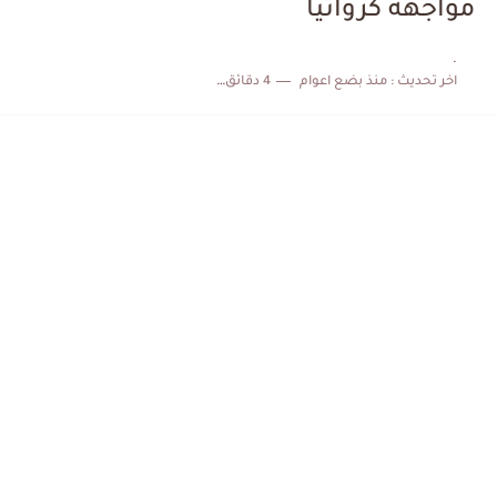
مواجهة كرواتيا
الكشف عن البرنامج الكامل لمباريات المنتخب التونسي خلال شهر جوان
.
اخر تحديث :
منذ بضع اعوام
4 دقائق للقراءة
إصابة محمد أمين بن عمر بعد اعتداء في سوسة والأمن...
كابتن مانشستر يونايتد يدعم حنبعل المجبري