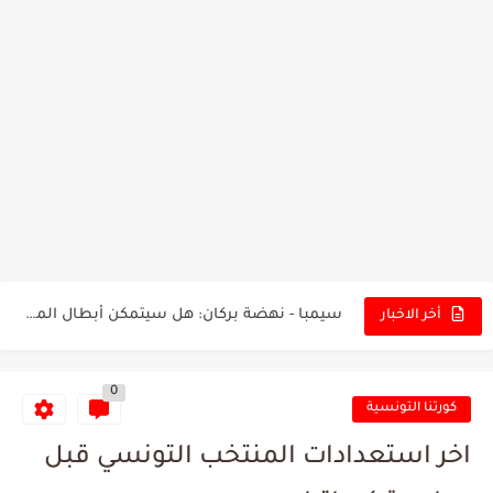
تونس - البرازيل: التشكيلة الاقرب لنسور قرطاج والقنوات الناقلة للمباراة
توقعات الذكاء الاصطناعي بسيناريو والنتيجة النهائية لمباراة الترجي وفلامنغو
سيمبا - نهضة بركان: هل سيتمكن أبطال المغرب من الحفاظ...
أخر الاخبار
كريستال بالاس - مانشستر سيتي: هل نشهد المفاجأة في كأس...
0
البرنامج الكامل لنهائي البطولة بين الاتحاد المنستيري والنادي الإفريقي
كورتنا التونسية
عرض قطري يُغري ادارة النادي الإفريقي للتخلي عن موهبتها
اخر استعدادات المنتخب التونسي قبل
المدرب التونسي المتألق معين الشعباني يكشف عن اهدافه المستقبلية