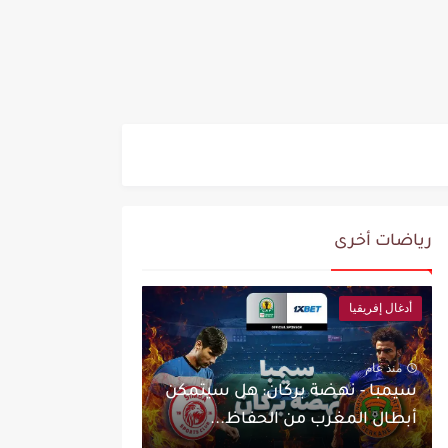
رياضات أخرى
أدغال إفريقيا
منذ عام
سيمبا - نهضة بركان: هل سيتمكن
أبطال المغرب من الحفاظ...