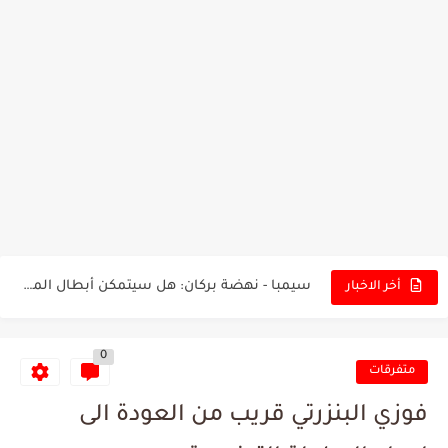
تونس - البرازيل: التشكيلة الاقرب لنسور قرطاج والقنوات الناقلة للمباراة
توقعات الذكاء الاصطناعي بسيناريو والنتيجة النهائية لمباراة الترجي وفلامنغو
سيمبا - نهضة بركان: هل سيتمكن أبطال المغرب من الحفاظ...
أخر الاخبار
كريستال بالاس - مانشستر سيتي: هل نشهد المفاجأة في كأس...
0
البرنامج الكامل لنهائي البطولة بين الاتحاد المنستيري والنادي الإفريقي
متفرقات
عرض قطري يُغري ادارة النادي الإفريقي للتخلي عن موهبتها
فوزي البنزرتي قريب من العودة الى
المدرب التونسي المتألق معين الشعباني يكشف عن اهدافه المستقبلية