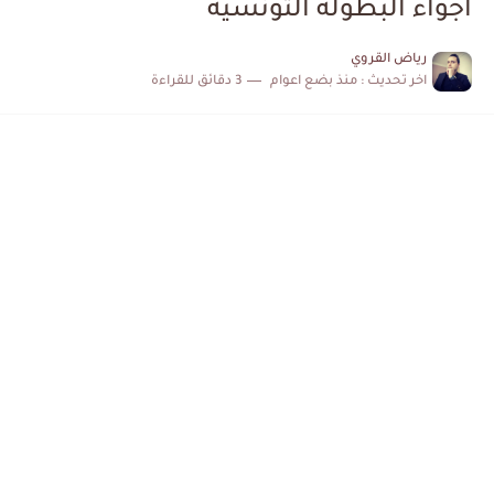
اجواء البطولة التونسية
الكشف عن البرنامج الكامل لمباريات المنتخب التونسي خلال شهر جوان
رياض القروي
اخر تحديث :
منذ بضع اعوام
3 دقائق للقراءة
إصابة محمد أمين بن عمر بعد اعتداء في سوسة والأمن...
كابتن مانشستر يونايتد يدعم حنبعل المجبري