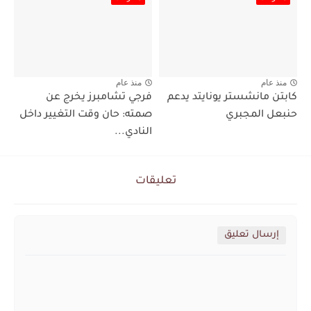
منذ عام
منذ عام
كابتن مانشستر يونايتد يدعم
فرجي تشامبرز يخرج عن
حنبعل المجبري
صمته: حان وقت التغيير داخل
النادي...
تعليقات
إرسال تعليق