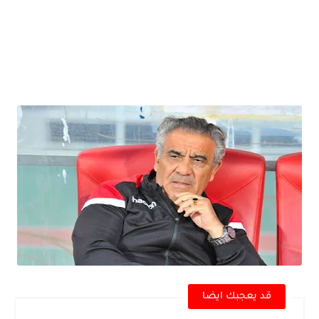
قد يعجبك ايضا