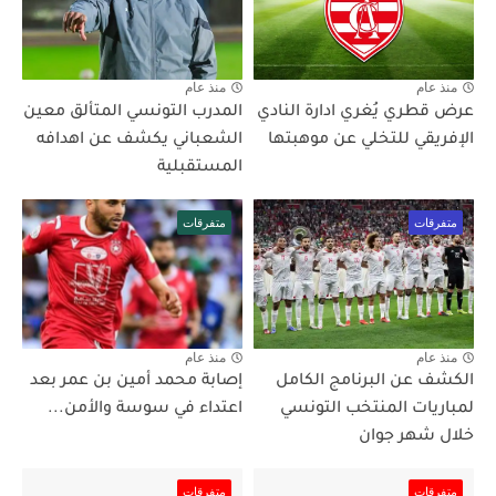
منذ عام
منذ عام
عرض قطري يُغري ادارة النادي
المدرب التونسي المتألق معين
الإفريقي للتخلي عن موهبتها
الشعباني يكشف عن اهدافه
المستقبلية
متفرقات
متفرقات
منذ عام
منذ عام
الكشف عن البرنامج الكامل
إصابة محمد أمين بن عمر بعد
لمباريات المنتخب التونسي
اعتداء في سوسة والأمن...
خلال شهر جوان
متفرقات
متفرقات