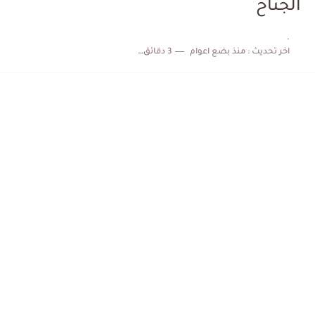
الجناح
كابتن مانشستر يونايتد يدعم حنبعل المجبري
.
اخر تحديث :
منذ بضع اعوام
3 دقائق للقراءة