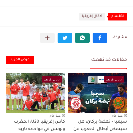
الأقسام
أدغال إفريقيا
مقالات قد تهمك
عرض المزيد
أدغال إفريقيا
أدغال إفريقيا
منذ عام
منذ عام
سيمبا - نهضة بركان: هل
كأس إفريقيا U20: المغرب
سيتمكن أبطال المغرب من
وتونس في مواجهة نارية