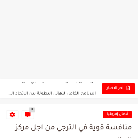
تونس - البرازيل: التشكيلة الاقرب لنسور قرطاج والقنوات الناقلة للمباراة
توقعات الذكاء الاصطناعي بسيناريو والنتيجة النهائية لمباراة الترجي وفلامنغو
سيمبا - نهضة بركان: هل سيتمكن أبطال المغرب من الحفاظ...
كريستال بالاس - مانشستر سيتي: هل نشهد المفاجأة في كأس...
البرنامج الكامل لنهائي البطولة بين الاتحاد المنستيري والنادي الإفريقي
أخر الاخبار
عرض قطري يُغري ادارة النادي الإفريقي للتخلي عن موهبتها
0
المدرب التونسي المتألق معين الشعباني يكشف عن اهدافه المستقبلية
أدغال إفريقيا
الكشف عن البرنامج الكامل لمباريات المنتخب التونسي خلال شهر جوان
منافسة قوية في الترجي من اجل مركز
إصابة محمد أمين بن عمر بعد اعتداء في سوسة والأمن...