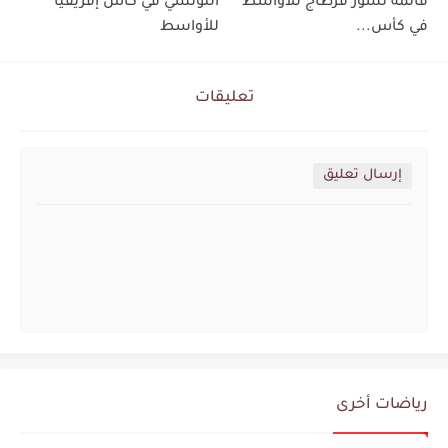
قائمة نسور قرطاج للأواسط
التونسي في كأس إفريقيا
في كأس...
للأواسط
تعليقات
إرسال تعليق
رياضات أخرى