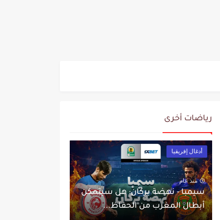
رياضات أخرى
أدغال إفريقيا
منذ عام
سيمبا - نهضة بركان: هل سيتمكن
أبطال المغرب من الحفاظ...