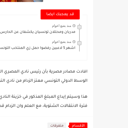
قد يعجبك ايضا
منذ بضع اعوام
مدربان ومحللان تونسيان يكشفان عن الحارس الا
منذ بضع اعوام
اشهر 5 لاعبين رفضوا حمل زي المنتخب التونسي
افادت مصادر مصرية بأن رئيس نادي المصري الب
الوسط الدولي التونسي معتز الزدام من نادي الترجي مقابل 80
هذا وسيتم إيداع المبلغ المذكور في خزينة النادي
فترة الانتقالات الشتوية، مع العلم وان الزدا
الأقسام
متفرقات