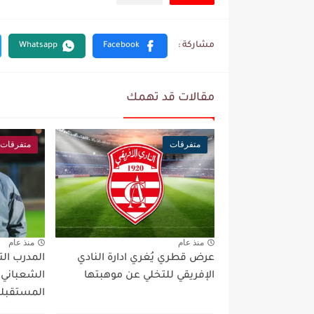
مقالات قد تهمك
متفرقات
متفرقات
منذ عام
منذ عام
عرض قطري يُغري ادارة النادي
المدرب ال
الإفريقي للتخلي عن موهبتها
الشعباني
المستقبلي