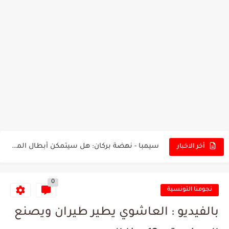
تونس - البرازيل: التشكيلة الاقرب لنسور قرطاج والقنوات الناقلة للمباراة
توقعات الذكاء الاصطناعي بسيناريو والنتيجة النهائية لمباراة الترجي وفلامنغو
سيمبا - نهضة بركان: هل سيتمكن أبطال المغرب من الحفاظ...
أخر الاخبار
كريستال بالاس - مانشستر سيتي: هل نشهد المفاجأة في كأس...
0
البرنامج الكامل لنهائي البطولة بين الاتحاد المنستيري والنادي الإفريقي
نجومنا التونسية
عرض قطري يُغري ادارة النادي الإفريقي للتخلي عن موهبتها
بالفيديو : العاشوي يطير طيران ويصنع
المدرب التونسي المتألق معين الشعباني يكشف عن اهدافه المستقبلية