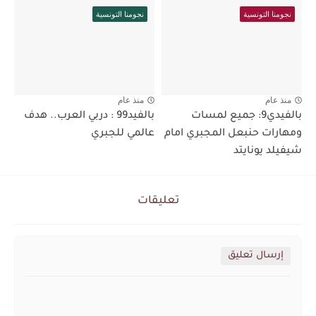
نجومنا التونسية
نجومنا التونسية
منذ عام
منذ عام
بالفيدي9: جميع لمسات
بالفيد99 : دربي العرب.. هدف
ومهارات حنبعل المجبري امام
عالمي للجبري
شيفيلد يونايتد
تعليقات
إرسال تعليق