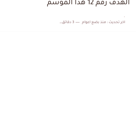
الهدف رقم 12 هذا الموسم
الكشف عن البرنامج الكامل لمباريات المنتخب التونسي خلال شهر جوان
.
اخر تحديث :
منذ بضع اعوام
3 دقائق للقراءة
إصابة محمد أمين بن عمر بعد اعتداء في سوسة والأمن...
كابتن مانشستر يونايتد يدعم حنبعل المجبري