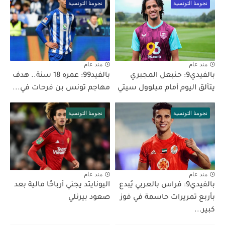
نجومنا التونسية
نجومنا التونسية
منذ عام
منذ عام
بالفيدي9: حنبعل المجبري
بالفيد99: عمره 18 سنة.. هدف
يتألق اليوم أمام ميلوول سيتي
مهاجم تونس بن فرحات في...
نجومنا التونسية
نجومنا التونسية
منذ عام
منذ عام
بالفيدي9: فراس بالعربي يُبدع
اليونايتد يجني أرباحًا مالية بعد
بأربع تمريرات حاسمة في فوز
صعود بيرنلي
كبير...