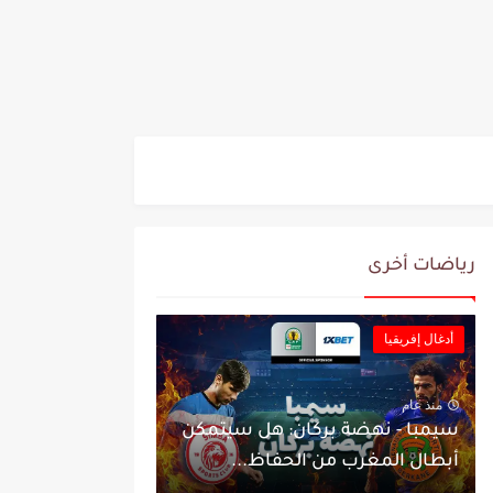
رياضات أخرى
أدغال إفريقيا
منذ عام
سيمبا - نهضة بركان: هل سيتمكن
أبطال المغرب من الحفاظ...