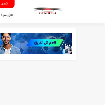
اتصل ب
الرئيسية
تونس - البرازيل: التشكيلة ا
توقعات الذكاء الاصطناعي بسي
سيمبا - نهضة بركان: هل سي