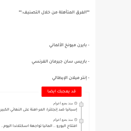
**الفرق المتأهلة من خلال التصنيف:**
- بايرن ميونخ الألماني
- باريس سان جيرمان الفرنسي
- إنتر ميلان الإيطالي
قد يعجبك ايضا
منذ بضع اعوام
إسبانيا ضد إنجلترا: المر-اهنة على النهائي الكبير ليورو
منذ بضع اعوام
افتتاح اليورو .. المانيا تواجهة اسكتلاندا اليوم..