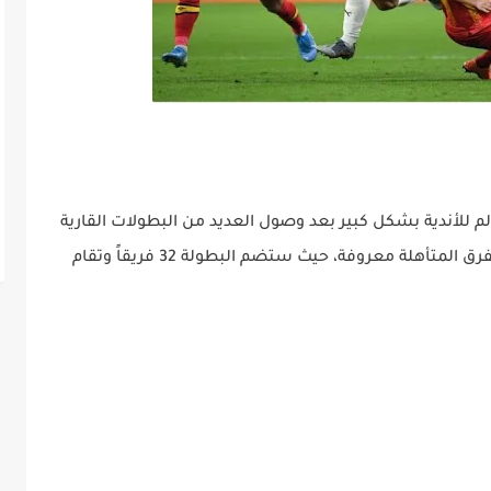
م للأندية بشكل كبير بعد وصول العديد من البطولات القارية
إلى مراحلها النهائية. وباتت أسماء العديد من الفرق المتأهلة معروفة، حيث ستضم البطولة 32 فريقاً وتقام