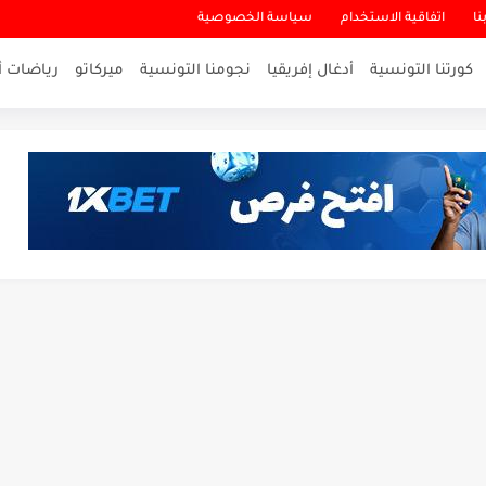
نا
اتفاقية الاستخدام
سياسة الخصوصية
كورتنا التونسية
أدغال إفريقيا
نجومنا التونسية
ميركاتو
رياضات أ
لاقرب لنسور قرطاج والقنوات الناقلة للمباراة
ناريو والنتيجة النهائية لمباراة الترجي وفلامنغو
تمكن أبطال المغرب من الحفاظ...