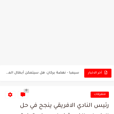
تونس - البرازيل: التشكيلة الاقرب لنسور قرطاج والقنوات الناقلة للمباراة
توقعات الذكاء الاصطناعي بسيناريو والنتيجة النهائية لمباراة الترجي وفلامنغو
سيمبا - نهضة بركان: هل سيتمكن أبطال المغرب من الحفاظ...
أخر الاخبار
كريستال بالاس - مانشستر سيتي: هل نشهد المفاجأة في كأس...
0
البرنامج الكامل لنهائي البطولة بين الاتحاد المنستيري والنادي الإفريقي
متفرقات
عرض قطري يُغري ادارة النادي الإفريقي للتخلي عن موهبتها
رئيس النادي الافريقي ينجح في حل
المدرب التونسي المتألق معين الشعباني يكشف عن اهدافه المستقبلية