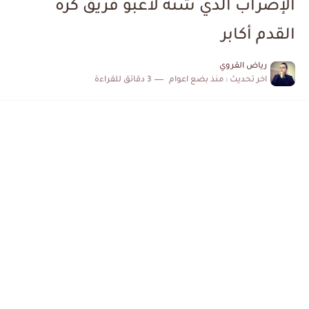
الإضراب الذي شنه لاعبو فريق كرة
الكشف عن البرنامج الكامل لمباريات المنتخب التونسي خلال شهر جوان
القدم أكابر
إصابة محمد أمين بن عمر بعد اعتداء في سوسة والأمن...
رياض القروي
اخر تحديث :
منذ بضع اعوام
3 دقائق للقراءة
كابتن مانشستر يونايتد يدعم حنبعل المجبري