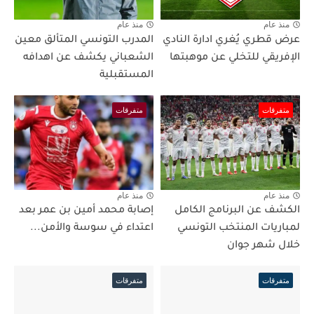
منذ عام
منذ عام
عرض قطري يُغري ادارة النادي
المدرب التونسي المتألق معين
الإفريقي للتخلي عن موهبتها
الشعباني يكشف عن اهدافه
المستقبلية
متفرقات
متفرقات
منذ عام
منذ عام
الكشف عن البرنامج الكامل
إصابة محمد أمين بن عمر بعد
لمباريات المنتخب التونسي
اعتداء في سوسة والأمن...
خلال شهر جوان
متفرقات
متفرقات