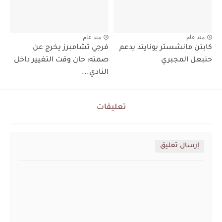
منذ عام
منذ عام
كابتن مانشستر يونايتد يدعم
فرجي تشامبرز يخرج عن
حنبعل المجبري
صمته: حان وقت التغيير داخل
النادي...
تعليقات
إرسال تعليق