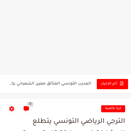
تونس - البرازيل: التشكيلة الاقرب لنسور قرطاج والقنوات الناقلة للمباراة
توقعات الذكاء الاصطناعي بسيناريو والنتيجة النهائية لمباراة الترجي وفلامنغو
سيمبا - نهضة بركان: هل سيتمكن أبطال المغرب من الحفاظ...
كريستال بالاس - مانشستر سيتي: هل نشهد المفاجأة في كأس...
البرنامج الكامل لنهائي البطولة بين الاتحاد المنستيري والنادي الإفريقي
عرض قطري يُغري ادارة النادي الإفريقي للتخلي عن موهبتها
المدرب التونسي المتألق معين الشعباني يكشف عن اهدافه المستقبلية
أخر الاخبار
الكشف عن البرنامج الكامل لمباريات المنتخب التونسي خلال شهر جوان
0
إصابة محمد أمين بن عمر بعد اعتداء في سوسة والأمن...
كرة عالمية
كابتن مانشستر يونايتد يدعم حنبعل المجبري
الترجي الرياضي التونسي يتطلع