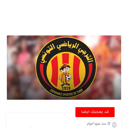
قد يعجبك ايضا
منذ بضع اعوام