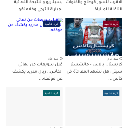
الاقرب لنسور قرطاج والقنوات
بسيناريو والنتيجة النهائية
الناقلة للمباراة
لمباراة الترجي وفلامنغو
كرة عالمية
كرة عالمية
منذ عام
منذ عام
كريستال بالاس - مانشستر
قبل سويعات من نهائي
سيتي: هل نشهد المفاجأة في
الكأس.. ريال مدريد يكشف
كأس...
عن موقفه...
كرة عالمية
كرة عالمية