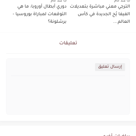
منذ عام
منذ عام
الترجي معني مباشرة بتعديلات
دوري أبطال أوروبا: ما هي
الفيفا يُح الجديدة في كأس
التوقعات لمباراة بوروسيا -
العالم...
برشلونة؟
تعليقات
إرسال تعليق