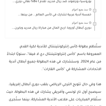
بوروسيا دورتموند ضد ريال مدريد: تقدم 1xBe t نهائي دوري...
منذ بضع اعوام
خمسة أندية عربية تشارك في كأس العالم .. من بينها...
منذ بضع اعوام
دوري أبطال أوروبا: اربح المال من مباراة ريال مدريد وبايرن...
ستُنظم بطولة كأس إنتركونتيننتال للأندية لكرة القدم،
المعروفة باسم "كأس إنتركونتيننتال دي لا فيفا"، سنويًا ابتداءً
من عام 2024. وستشارك في هذه البطولة جميع أبطال أندية
الاتحادات المشاركة في "كأس القارات".
هذا وفي حال تتويج الترجي الرياضي بلقب دوري أبطال إفريقيا،
سيصبح أول نادٍ تونسي وأفريقي يشارك في هذه البطولة، حيث
ستُقام المباريات على ملاعب الأندية المشاركة، بينما ستُجرى