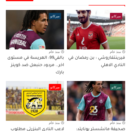
ميركاتو
ميركاتو
منذ عام
منذ عام
فيرينتفاروشي : بن رمضان في
بالفي99: الهريسة في مستوى
النادي الاهلي
اخر.. مردود حنبعل ضد كوينز
بارك
ميركاتو
ميركاتو
منذ عام
منذ عام
صحيفة مانشستر يونايتد:
لاعب النادي البنزرتي مطلوب