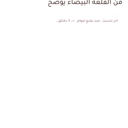
من القلعة البيضاء يوضح
الكشف عن البرنامج الكامل لمباريات المنتخب التونسي خلال شهر جوان
.
اخر تحديث :
منذ بضع اعوام
3 دقائق للقراءة
إصابة محمد أمين بن عمر بعد اعتداء في سوسة والأمن...
كابتن مانشستر يونايتد يدعم حنبعل المجبري