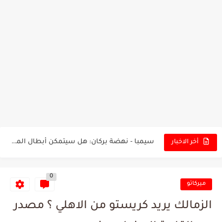
تونس - البرازيل: التشكيلة الاقرب لنسور قرطاج والقنوات الناقلة للمباراة
توقعات الذكاء الاصطناعي بسيناريو والنتيجة النهائية لمباراة الترجي وفلامنغو
سيمبا - نهضة بركان: هل سيتمكن أبطال المغرب من الحفاظ...
أخر الاخبار
كريستال بالاس - مانشستر سيتي: هل نشهد المفاجأة في كأس...
0
البرنامج الكامل لنهائي البطولة بين الاتحاد المنستيري والنادي الإفريقي
ميركاتو
عرض قطري يُغري ادارة النادي الإفريقي للتخلي عن موهبتها
الزمالك يريد كريستو من الاهلي ؟ مصدر
المدرب التونسي المتألق معين الشعباني يكشف عن اهدافه المستقبلية