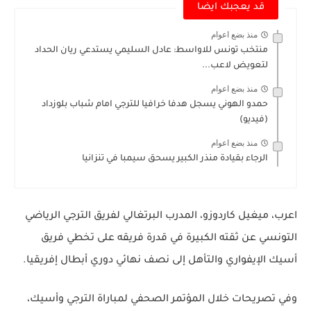
قد يعجبك ايضا
منذ بضع اعوام
منتخب تونس للاواسط: عادل السليمي يستدعي ريان الحداد
لتعويض لاعب...
منذ بضع اعوام
حمدو الهوني يسجل هدفا خرافيا للترجي امام شباب بلوزداد
(فيديو)
منذ بضع اعوام
الرجاء بقيادة منذر الكبير يسحق سيمبا في تنزانيا
اعرب، ميغيل كاردوزو، المدرب البرتغالي لفريق الترجي الرياضي
التونسي عن ثقته الكبيرة في قدرة فريقه على تخطي فريق
أسيك الإيفواري والتأهل إلى نصف نهائي دوري أبطال إفريقيا.
وفي تصريحات خلال المؤتمر الصحفي لمباراة الترجي وأسيك،