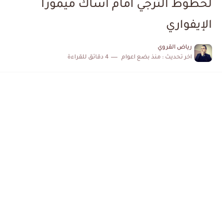
لحظوظ الترجي أمام أساك ميموزا
الكشف عن البرنامج الكامل لمباريات المنتخب التونسي خلال شهر جوان
الإيفواري
إصابة محمد أمين بن عمر بعد اعتداء في سوسة والأمن...
رياض القروي
اخر تحديث :
منذ بضع اعوام
4 دقائق للقراءة
كابتن مانشستر يونايتد يدعم حنبعل المجبري