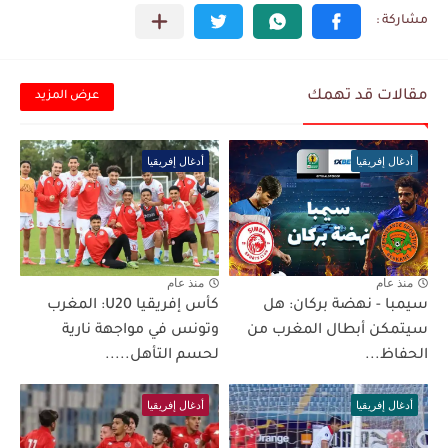
مقالات قد تهمك
عرض المزيد
أدغال إفريقيا
أدغال إفريقيا
منذ عام
منذ عام
سيمبا - نهضة بركان: هل
كأس إفريقيا U20: المغرب
سيتمكن أبطال المغرب من
وتونس في مواجهة نارية
الحفاظ...
لحسم التأهل.....
أدغال إفريقيا
أدغال إفريقيا