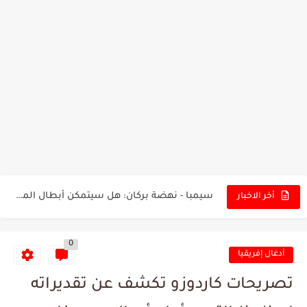
تونس - البرازيل: التشكيلة الاقرب لنسور قرطاج والقنوات الناقلة للمباراة
توقعات الذكاء الاصطناعي بسيناريو والنتيجة النهائية لمباراة الترجي وفلامنغو
سيمبا - نهضة بركان: هل سيتمكن أبطال المغرب من الحفاظ...
أخر الاخبار
كريستال بالاس - مانشستر سيتي: هل نشهد المفاجأة في كأس...
0
البرنامج الكامل لنهائي البطولة بين الاتحاد المنستيري والنادي الإفريقي
أدغال إفريقيا
عرض قطري يُغري ادارة النادي الإفريقي للتخلي عن موهبتها
تصريحات كاردوزو تكشف عن تقديراته
المدرب التونسي المتألق معين الشعباني يكشف عن اهدافه المستقبلية