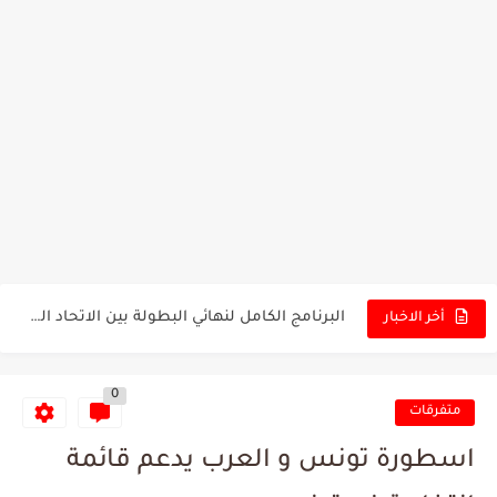
تونس - البرازيل: التشكيلة الاقرب لنسور قرطاج والقنوات الناقلة للمباراة
توقعات الذكاء الاصطناعي بسيناريو والنتيجة النهائية لمباراة الترجي وفلامنغو
سيمبا - نهضة بركان: هل سيتمكن أبطال المغرب من الحفاظ...
كريستال بالاس - مانشستر سيتي: هل نشهد المفاجأة في كأس...
البرنامج الكامل لنهائي البطولة بين الاتحاد المنستيري والنادي الإفريقي
أخر الاخبار
عرض قطري يُغري ادارة النادي الإفريقي للتخلي عن موهبتها
0
المدرب التونسي المتألق معين الشعباني يكشف عن اهدافه المستقبلية
متفرقات
الكشف عن البرنامج الكامل لمباريات المنتخب التونسي خلال شهر جوان
اسطورة تونس و العرب يدعم قائمة
إصابة محمد أمين بن عمر بعد اعتداء في سوسة والأمن...