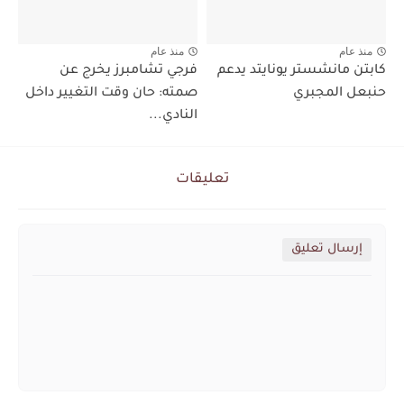
منذ عام
منذ عام
كابتن مانشستر يونايتد يدعم
فرجي تشامبرز يخرج عن
حنبعل المجبري
صمته: حان وقت التغيير داخل
النادي...
تعليقات
إرسال تعليق