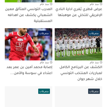
منذ عام
منذ عام
عرض قطري يُغري ادارة النادي
المدرب التونسي المتألق معين
الإفريقي للتخلي عن موهبتها
الشعباني يكشف عن اهدافه
المستقبلية
متفرقات
متفرقات
منذ عام
منذ عام
الكشف عن البرنامج الكامل
إصابة محمد أمين بن عمر بعد
لمباريات المنتخب التونسي
اعتداء في سوسة والأمن...
خلال شهر جوان
متفرقات
متفرقات