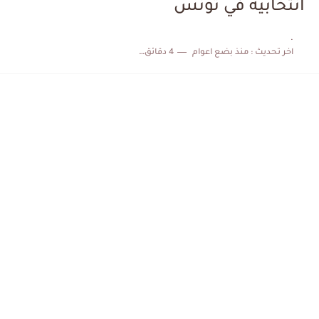
انتخابية في تونس
كابتن مانشستر يونايتد يدعم حنبعل المجبري
.
اخر تحديث :
منذ بضع اعوام
4 دقائق للقراءة