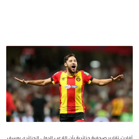
أفادت تقارير صحفية جزائرية بأن اللاعب الدولي الجزائري يوسف