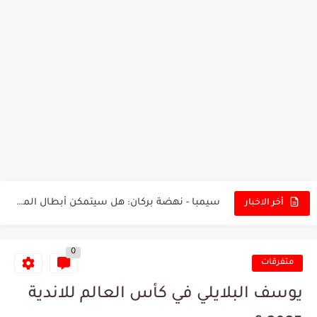
تونس - البرازيل: التشكيلة الاقرب لنسور قرطاج والقنوات الناقلة للمباراة
توقعات الذكاء الاصطناعي بسيناريو والنتيجة النهائية لمباراة الترجي وفلامنغو
سيمبا - نهضة بركان: هل سيتمكن أبطال المغرب من الحفاظ...
أخر الاخبار
كريستال بالاس - مانشستر سيتي: هل نشهد المفاجأة في كأس...
0
البرنامج الكامل لنهائي البطولة بين الاتحاد المنستيري والنادي الإفريقي
متفرقات
عرض قطري يُغري ادارة النادي الإفريقي للتخلي عن موهبتها
يوسف البلايلي في كأس العالم للاندية
المدرب التونسي المتألق معين الشعباني يكشف عن اهدافه المستقبلية