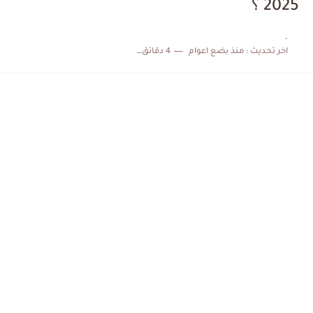
2025 ؟
الكشف عن البرنامج الكامل لمباريات المنتخب التونسي خلال شهر جوان
.
اخر تحديث :
منذ بضع اعوام
4 دقائق للقراءة
إصابة محمد أمين بن عمر بعد اعتداء في سوسة والأمن...
كابتن مانشستر يونايتد يدعم حنبعل المجبري