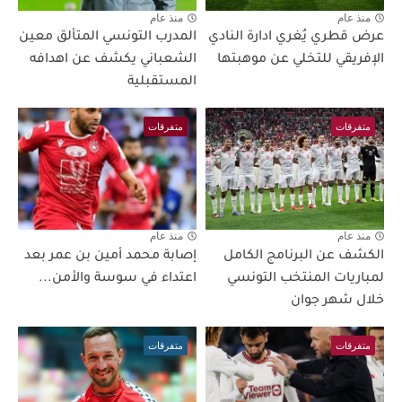
منذ عام
منذ عام
عرض قطري يُغري ادارة النادي
المدرب التونسي المتألق معين
الإفريقي للتخلي عن موهبتها
الشعباني يكشف عن اهدافه
المستقبلية
متفرقات
متفرقات
منذ عام
منذ عام
الكشف عن البرنامج الكامل
إصابة محمد أمين بن عمر بعد
لمباريات المنتخب التونسي
اعتداء في سوسة والأمن...
خلال شهر جوان
متفرقات
متفرقات