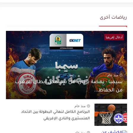
رياضات أخرى
أدغال إفريقيا
منذ عام
سيمبا - نهضة بركان: هل سيتمكن أبطال المغرب
من الحفاظ...
منذ عام
البرنامج الكامل لنهائي البطولة بين الاتحاد
المنستيري والنادي الإفريقي
منذ عام