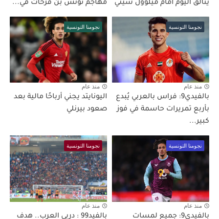
يتألق اليوم أمام ميلوول سيتي
مهاجم تونس بن فرحات في...
نجومنا التونسية
نجومنا التونسية
منذ عام
منذ عام
بالفيدي9: فراس بالعربي يُبدع
اليونايتد يجني أرباحًا مالية بعد
بأربع تمريرات حاسمة في فوز
صعود بيرنلي
كبير...
نجومنا التونسية
نجومنا التونسية
منذ عام
منذ عام
بالفيدي9: جميع لمسات
بالفيد99 : دربي العرب.. هدف