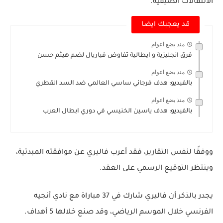
الانتقالات الصيفية.
قد يعجبك ايضا
منذ بضع اعوام
فرق انجليزية و ايطالية تفاوض فياريال لضم هيثم حسن
منذ بضع اعوام
بالفيديو: هدف فرجاني ساسي العالمي ضد السد القطري
منذ بضع اعوام
بالفيديو: هدف ياسين الخنيسي في دوري ابطال العرب
ووفقًا لنفس التقارير، فقد أعرب فاليري عن موافقته المبدئية،
وينتظر التوقيع الرسمي على العقد.
يجدر بالذكر أن فاليري شارك في 37 مباراة مع نادي أنجيه
الفرنسي خلال الموسم الرياضي، وقد صنع خلالها 5 أهداف.