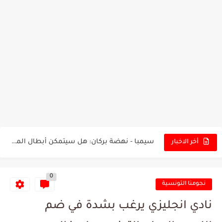
تونس - البرازيل: التشكيلة الاقرب لنسور قرطاج والقنوات الناقلة للمباراة
توقعات الذكاء الاصطناعي بسيناريو والنتيجة النهائية لمباراة الترجي وفلامنغو
سيمبا - نهضة بركان: هل سيتمكن أبطال المغرب من الحفاظ...
أخر الاخبار
كريستال بالاس - مانشستر سيتي: هل نشهد المفاجأة في كأس...
0
البرنامج الكامل لنهائي البطولة بين الاتحاد المنستيري والنادي الإفريقي
نجومنا التونسية
عرض قطري يُغري ادارة النادي الإفريقي للتخلي عن موهبتها
نادي انجليزي يرغب بشدة في ضم
المدرب التونسي المتألق معين الشعباني يكشف عن اهدافه المستقبلية