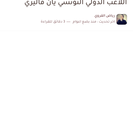
اللاعب الدولي التونسي يان فاليري
الكشف عن البرنامج الكامل لمباريات المنتخب التونسي خلال شهر جوان
رياض القروي
اخر تحديث :
منذ بضع اعوام
3 دقائق للقراءة
إصابة محمد أمين بن عمر بعد اعتداء في سوسة والأمن...
كابتن مانشستر يونايتد يدعم حنبعل المجبري