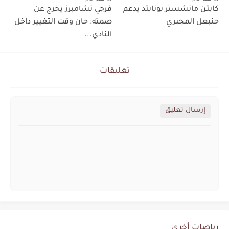
كابتن مانشستر يونايتد يدعم
فرجي تشامبرز يخرج عن
حنبعل المجبري
صمته: حان وقت التغيير داخل
النادي...
تعليقات
إرسال تعليق
رياضات أخرى