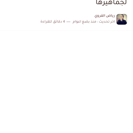
لجماهيرها
الكشف عن البرنامج الكامل لمباريات المنتخب التونسي خلال شهر جوان
رياض القروي
اخر تحديث :
منذ بضع اعوام
4 دقائق للقراءة
إصابة محمد أمين بن عمر بعد اعتداء في سوسة والأمن...
كابتن مانشستر يونايتد يدعم حنبعل المجبري