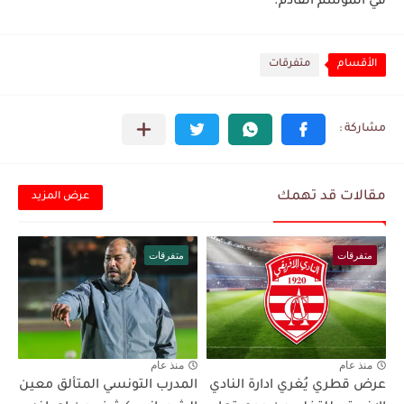
في الموسم القادم.
الأقسام
متفرقات
مقالات قد تهمك
عرض المزيد
متفرقات
متفرقات
منذ عام
منذ عام
عرض قطري يُغري ادارة النادي
المدرب التونسي المتألق معين