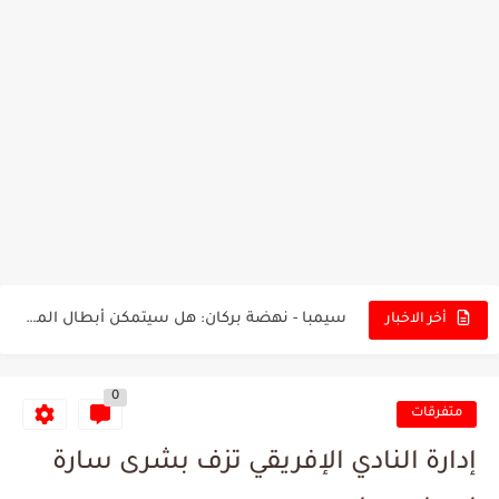
تونس - البرازيل: التشكيلة الاقرب لنسور قرطاج والقنوات الناقلة للمباراة
توقعات الذكاء الاصطناعي بسيناريو والنتيجة النهائية لمباراة الترجي وفلامنغو
سيمبا - نهضة بركان: هل سيتمكن أبطال المغرب من الحفاظ...
أخر الاخبار
كريستال بالاس - مانشستر سيتي: هل نشهد المفاجأة في كأس...
0
البرنامج الكامل لنهائي البطولة بين الاتحاد المنستيري والنادي الإفريقي
متفرقات
عرض قطري يُغري ادارة النادي الإفريقي للتخلي عن موهبتها
إدارة النادي الإفريقي تزف بشرى سارة
المدرب التونسي المتألق معين الشعباني يكشف عن اهدافه المستقبلية