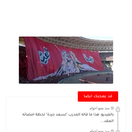
قد يعجبك ايضا
منذ بضع اعوام
بالفيديو: هذا ما قاله المدرب "لسعد جردة" لحظة امضائه
العقد...
منذ بضع اعوام