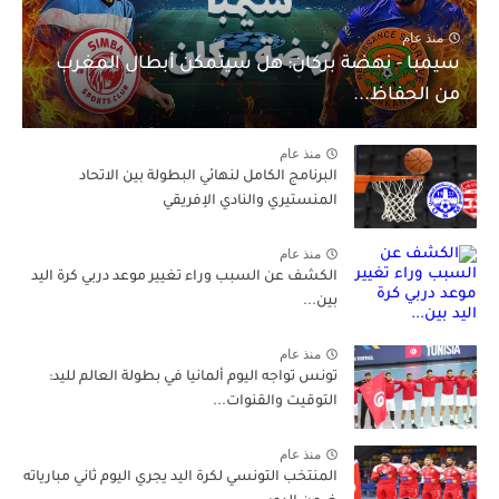
منذ عام
سيمبا - نهضة بركان: هل سيتمكن أبطال المغرب
من الحفاظ...
منذ عام
البرنامج الكامل لنهائي البطولة بين الاتحاد
المنستيري والنادي الإفريقي
منذ عام
الكشف عن السبب وراء تغيير موعد دربي كرة اليد
بين...
منذ عام
تونس تواجه اليوم ألمانيا في بطولة العالم لليد:
التوقيت والقنوات...
منذ عام
المنتخب التونسي لكرة اليد يجري اليوم ثاني مبارياته