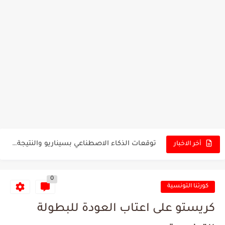
تونس - البرازيل: التشكيلة الاقرب لنسور قرطاج والقنوات الناقلة للمباراة
توقعات الذكاء الاصطناعي بسيناريو والنتيجة النهائية لمباراة الترجي وفلامنغو
سيمبا - نهضة بركان: هل سيتمكن أبطال المغرب من الحفاظ...
أخر الاخبار
كريستال بالاس - مانشستر سيتي: هل نشهد المفاجأة في كأس...
0
البرنامج الكامل لنهائي البطولة بين الاتحاد المنستيري والنادي الإفريقي
كورتنا التونسية
عرض قطري يُغري ادارة النادي الإفريقي للتخلي عن موهبتها
كريستو على اعتاب العودة للبطولة
المدرب التونسي المتألق معين الشعباني يكشف عن اهدافه المستقبلية