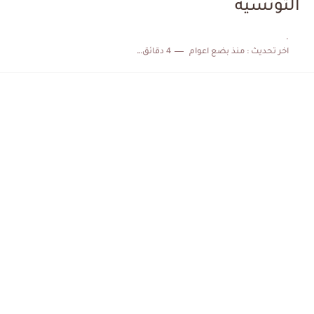
التونسية
الكشف عن البرنامج الكامل لمباريات المنتخب التونسي خلال شهر جوان
.
اخر تحديث :
منذ بضع اعوام
4 دقائق للقراءة
إصابة محمد أمين بن عمر بعد اعتداء في سوسة والأمن...
كابتن مانشستر يونايتد يدعم حنبعل المجبري