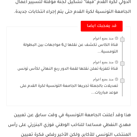
الدولي لكرة القدم "فيفا" تشكيل لجنة مؤقتة لتسيير أعمال
الجامعة التونسية لكرة القدم حتى يتم إجراء انتخابات جديدة.
قد يعجبك ايضا
منذ بضع اعوام
قناة الكاس تكشف عن نقلها ل6 مواجهات بين البطولة
التومسية...
منذ بضع اعوام
قناة تلفزية تعلن نقلها لقمة الدور ربع النهائي لكأس تونس
منذ بضع اعوام
تعديلات بالجملة تجريها الجامعة التونسية لكرة القدم على
موعد مباريات...
هذا وقد أعلنت الجامعة التونسية في وقت سابق عن تعيين
مهدي النفطي مساعدا للناخب الوطني فوزي البنزرتي على رأس
المنتخب التونسي للأكابر، ولكن الأخير رفض فكرة تعيين