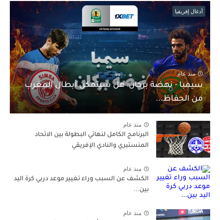
أدغال إفريقيا
منذ عام
سيمبا - نهضة بركان: هل سيتمكن أبطال المغرب
من الحفاظ...
منذ عام
البرنامج الكامل لنهائي البطولة بين الاتحاد
المنستيري والنادي الإفريقي
منذ عام
الكشف عن السبب وراء تغيير موعد دربي كرة اليد
بين...
منذ عام