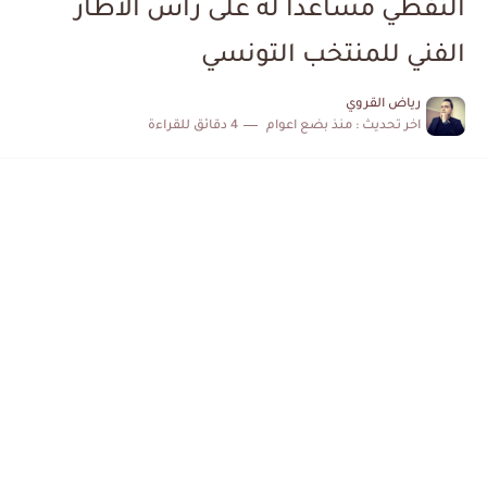
النفطي مساعدا له على رأس الاطار
الكشف عن البرنامج الكامل لمباريات المنتخب التونسي خلال شهر جوان
الفني للمنتخب التونسي
إصابة محمد أمين بن عمر بعد اعتداء في سوسة والأمن...
رياض القروي
اخر تحديث :
منذ بضع اعوام
4 دقائق للقراءة
كابتن مانشستر يونايتد يدعم حنبعل المجبري