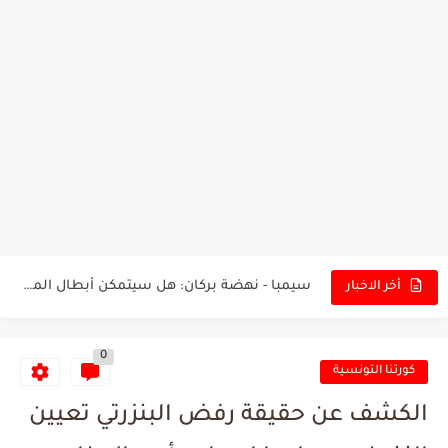
تونس - البرازيل: التشكيلة الاقرب لنسور قرطاج والقنوات الناقلة للمباراة
توقعات الذكاء الاصطناعي بسيناريو والنتيجة النهائية لمباراة الترجي وفلامنغو
سيمبا - نهضة بركان: هل سيتمكن أبطال المغرب من الحفاظ...
أخر الاخبار
كريستال بالاس - مانشستر سيتي: هل نشهد المفاجأة في كأس...
0
البرنامج الكامل لنهائي البطولة بين الاتحاد المنستيري والنادي الإفريقي
كورتنا التونسية
عرض قطري يُغري ادارة النادي الإفريقي للتخلي عن موهبتها
الكشف عن حقيقة رفض البنزرتي تعيين
المدرب التونسي المتألق معين الشعباني يكشف عن اهدافه المستقبلية