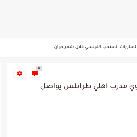
ي الإفريقي للتخلي عن موهبتها
عين الشعباني يكشف عن اهدافه المستقبلية
لمباريات المنتخب التونسي خلال شهر جوان
د اعتداء في سوسة والأمن...
م حنبعل المجبري
0
ي مدرب اهلي طرابلس يواصل