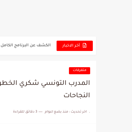
عرض قطري يُغري ادارة الناد
المدرب التونسي المتألق م
الكشف عن البرنامج الكامل 
إصابة محمد أمين بن عمر بع
أخر الاخبار
كابتن مانشستر يونايتد يدع
متفرقات
المدرب التونسي شكري الخطو
النجاحات
.
اخر تحديث :
منذ بضع اعوام
3 دقائق للقراءة