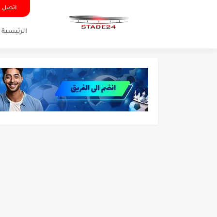
اتصل ب
الرئيسية
تونس - البرازيل: التشكيلة ا
توقعات الذكاء الاصطناعي بسي
سيمبا - نهضة بركان: هل سي
كريستال بالاس - مانشستر 
البرنامج الكامل لنهائي البطو