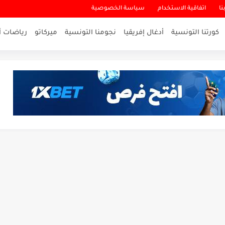
نا
اتفاقية الاستخدام
سياسة الخصوصية
كورتنا التونسية
أدغال إفريقيا
نجومنا التونسية
ميركاتو
رياضات أ
لاقرب لنسور قرطاج والقنوات الناقلة للمباراة
ناريو والنتيجة النهائية لمباراة الترجي وفلامنغو
تمكن أبطال المغرب من الحفاظ...
سيتي: هل نشهد المفاجأة في كأس...
لة بين الاتحاد المنستيري والنادي الإفريقي