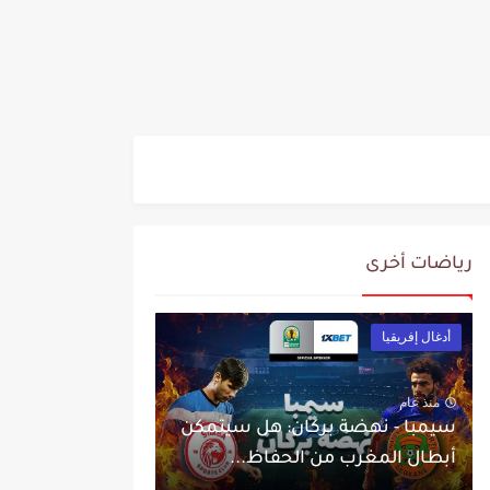
رياضات أخرى
أدغال إفريقيا
منذ عام
سيمبا - نهضة بركان: هل سيتمكن
أبطال المغرب من الحفاظ...