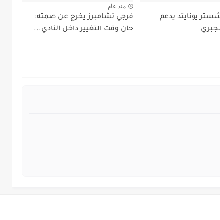
منذ عام
شستر يونايتد يدعم
فرجي تشامبرز يخرج عن صمته:
جبري
حان وقت التغيير داخل النادي...