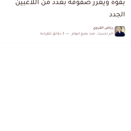
بقوة ويعزز صفوفه بعدد من اللاعبين
الكشف عن البرنامج الكامل لمباريات المنتخب التونسي خلال شهر جوان
الجدد
إصابة محمد أمين بن عمر بعد اعتداء في سوسة والأمن...
رياض القروي
اخر تحديث :
منذ بضع اعوام
3 دقائق للقراءة
كابتن مانشستر يونايتد يدعم حنبعل المجبري