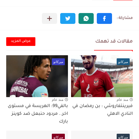
مقالات قد تهمك
عرض المزيد
ميركاتو
ميركاتو
منذ عام
منذ عام
فيرينتفاروشي : بن رمضان في
بالفي99: الهريسة في مستوى
النادي الاهلي
اخر.. مردود حنبعل ضد كوينز
بارك
ميركاتو
ميركاتو