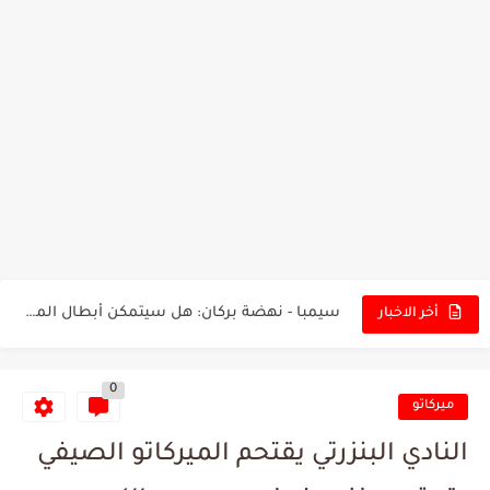
تونس - البرازيل: التشكيلة الاقرب لنسور قرطاج والقنوات الناقلة للمباراة
توقعات الذكاء الاصطناعي بسيناريو والنتيجة النهائية لمباراة الترجي وفلامنغو
سيمبا - نهضة بركان: هل سيتمكن أبطال المغرب من الحفاظ...
أخر الاخبار
كريستال بالاس - مانشستر سيتي: هل نشهد المفاجأة في كأس...
0
البرنامج الكامل لنهائي البطولة بين الاتحاد المنستيري والنادي الإفريقي
ميركاتو
عرض قطري يُغري ادارة النادي الإفريقي للتخلي عن موهبتها
النادي البنزرتي يقتحم الميركاتو الصيفي
المدرب التونسي المتألق معين الشعباني يكشف عن اهدافه المستقبلية