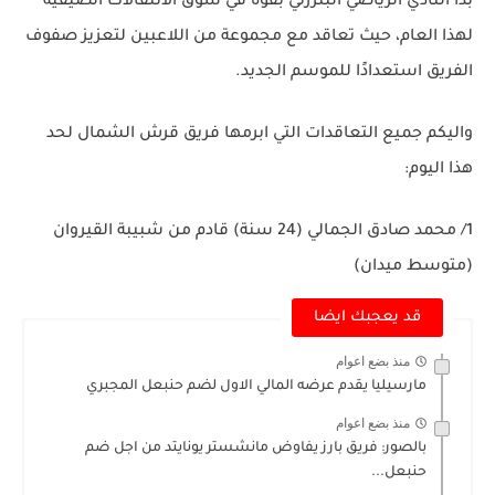
بدأ النادي الرياضي البنزرتي بقوة في سوق الانتقالات الصيفية
لهذا العام، حيث تعاقد مع مجموعة من اللاعبين لتعزيز صفوف
الفريق استعدادًا للموسم الجديد.
واليكم جميع التعاقدات التي ابرمها فريق قرش الشمال لحد
هذا اليوم:
1/ محمد صادق الجمالي (24 سنة) قادم من شبيبة القيروان
(متوسط ميدان)
قد يعجبك ايضا
منذ بضع اعوام
مارسيليا يقدم عرضه المالي الاول لضم حنبعل المجبري
منذ بضع اعوام
بالصور: فريق بارز يفاوض مانشستر يونايتد من اجل ضم
حنبعل...