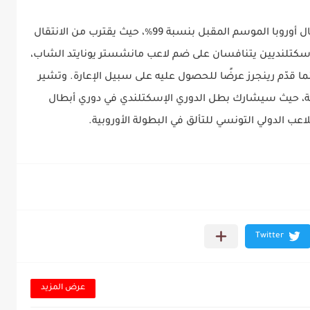
حنبعل المجبري على أعتاب اللعب في دوري أبطال أوروبا الموسم المقبل بنسبة 99٪، حيث يقترب من الانتقال
 الإسكتلنديين يتنافسان على ضم لاعب مانشستر يونايتد الشاب،
ا قدّم رينجرز عرضًا للحصول عليه على سبيل الإعارة. وتشير
فقة، حيث سيشارك بطل الدوري الإسكتلندي في دوري أبطال
اعب الدولي التونسي للتألق في البطولة الأوروبية.
عرض المزيد