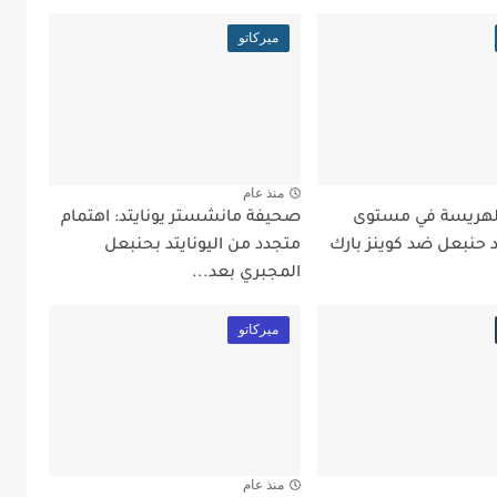
ميركاتو
منذ عام
في99: الهريسة في مستوى
صحيفة مانشستر يونايتد: اهتمام
د حنبعل ضد كوينز بارك
متجدد من اليونايتد بحنبعل
المجبري بعد...
ميركاتو
منذ عام