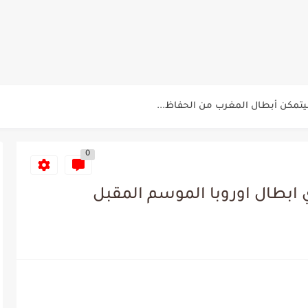
لاقرب لنسور قرطاج والقنوات الناقلة للمباراة
ناريو والنتيجة النهائية لمباراة الترجي وفلامنغو
تمكن أبطال المغرب من الحفاظ...
سيتي: هل نشهد المفاجأة في كأس...
0
لة بين الاتحاد المنستيري والنادي الإفريقي
ي الإفريقي للتخلي عن موهبتها
عين الشعباني يكشف عن اهدافه المستقبلية
لمباريات المنتخب التونسي خلال شهر جوان
د اعتداء في سوسة والأمن...
م حنبعل المجبري