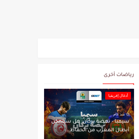
رياضات أخرى
أدغال إفريقيا
منذ عام
سيمبا - نهضة بركان: هل سيتمكن
أبطال المغرب من الحفاظ...