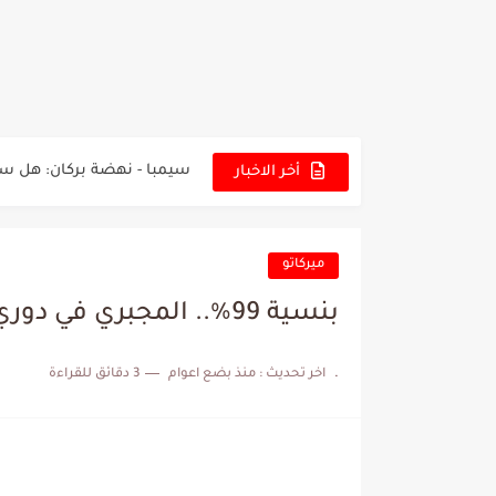
تونس - البرازيل: التشكيلة ا
توقعات الذكاء الاصطناعي بسي
سيمبا - نهضة بركان: هل سي
أخر الاخبار
كريستال بالاس - مانشستر 
البرنامج الكامل لنهائي البطو
ميركاتو
عرض قطري يُغري ادارة الناد
بنسية 99%.. المجبري في دوري ابطال اوروبا الموسم المقبل
المدرب التونسي المتألق م
.
اخر تحديث :
منذ بضع اعوام
3 دقائق للقراءة
الكشف عن البرنامج الكامل 
إصابة محمد أمين بن عمر بع
كابتن مانشستر يونايتد يدع