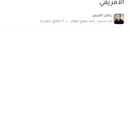
الافريقي
الكشف عن البرنامج الكامل لمباريات المنتخب التونسي خلال شهر جوان
رياض القروي
اخر تحديث :
منذ بضع اعوام
3 دقائق للقراءة
إصابة محمد أمين بن عمر بعد اعتداء في سوسة والأمن...
كابتن مانشستر يونايتد يدعم حنبعل المجبري