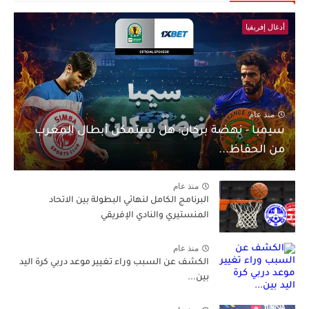
أدغال إفريقيا
منذ عام
سيمبا - نهضة بركان: هل سيتمكن أبطال المغرب
من الحفاظ...
منذ عام
البرنامج الكامل لنهائي البطولة بين الاتحاد
المنستيري والنادي الإفريقي
منذ عام
الكشف عن السبب وراء تغيير موعد دربي كرة اليد
بين...