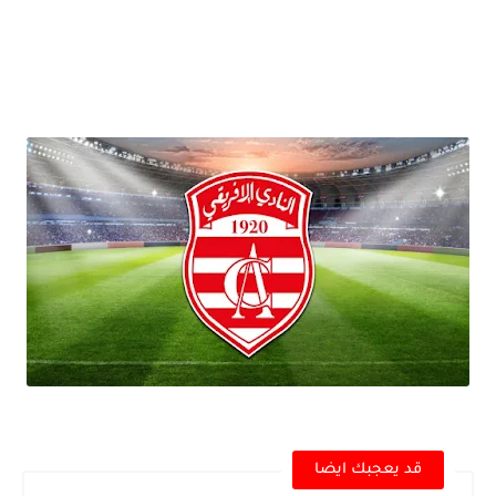
قد يعجبك ايضا