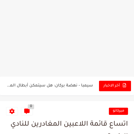
تونس - البرازيل: التشكيلة الاقرب لنسور قرطاج والقنوات الناقلة للمباراة
توقعات الذكاء الاصطناعي بسيناريو والنتيجة النهائية لمباراة الترجي وفلامنغو
سيمبا - نهضة بركان: هل سيتمكن أبطال المغرب من الحفاظ...
أخر الاخبار
كريستال بالاس - مانشستر سيتي: هل نشهد المفاجأة في كأس...
0
البرنامج الكامل لنهائي البطولة بين الاتحاد المنستيري والنادي الإفريقي
ميركاتو
عرض قطري يُغري ادارة النادي الإفريقي للتخلي عن موهبتها
اتساع قائمة اللاعبين المغادرين للنادي
المدرب التونسي المتألق معين الشعباني يكشف عن اهدافه المستقبلية