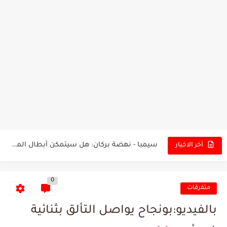
تونس - البرازيل: التشكيلة الاقرب لنسور قرطاج والقنوات الناقلة للمباراة
توقعات الذكاء الاصطناعي بسيناريو والنتيجة النهائية لمباراة الترجي وفلامنغو
سيمبا - نهضة بركان: هل سيتمكن أبطال المغرب من الحفاظ...
كريستال بالاس - مانشستر سيتي: هل نشهد المفاجأة في كأس...
أخر الاخبار
البرنامج الكامل لنهائي البطولة بين الاتحاد المنستيري والنادي الإفريقي
0
عرض قطري يُغري ادارة النادي الإفريقي للتخلي عن موهبتها
متفرقات
المدرب التونسي المتألق معين الشعباني يكشف عن اهدافه المستقبلية
بالفيديو:بونجاح يواصل التألق بثنائية
الكشف عن البرنامج الكامل لمباريات المنتخب التونسي خلال شهر جوان