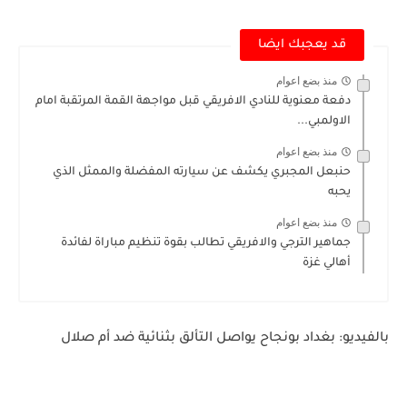
قد يعجبك ايضا
منذ بضع اعوام
دفعة معنوية للنادي الافريقي قبل مواجهة القمة المرتقبة امام
الاولمبي...
منذ بضع اعوام
حنبعل المجبري يكشف عن سيارته المفضلة والممثل الذي
يحبه
منذ بضع اعوام
جماهير الترجي والافريقي تطالب بقوة تنظيم مباراة لفائدة
أهالي غزة
بالفيديو: بغداد بونجاح يواصل التألق بثنائية ضد أم صلال